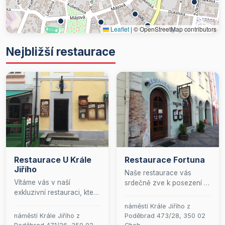
Leaflet
|
© OpenStreetMap contributors
Nejbližší restaurace
Restaurace U Krále
Restaurace Fortuna
Jiřího
Naše restaurace vás
Vítáme vás v naší
srdečně zve k posezení v
exkluzivní restauraci, která
kouzelném prostředí
nabízí vytříbený výběr
historické budovy, kde se
náměstí Krále Jiřího z
pokrmů z teplé i studené
snoubí tradice s pohodlím.
náměstí Krále Jiřího z
Poděbrad 473/28, 350 02
kuchyně, pečlivě
Nabízíme výtečné pokrmy