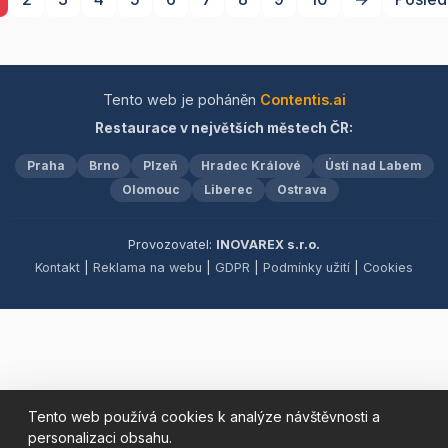
které uspokojí i ty
uměleckým dílem. Dopřejte
nejnáročnější chuťové
si luxusní pohodlí našich
buňky. Přijďte si pochutnat
služeb a vychutnejte si
na našich sofistikovaných
autentické chutě Itálie v
snídaních, obědech a
pohodlí vašeho
Tento web je poháněn
Contentis.ai
večeřích, které kladou
domova.&quot;
Restaurace v největších městech ČR:
důraz na čerstvost a
kvalitu surovin. Pro ty,
Praha
Brno
Plzeň
Hradec Králové
Ústí nad Labem
kteří touží po něčem
výjimečném, nabízíme také
Olomouc
Liberec
Ostrava
polední menu a špičkové
cateringové služby, které
Provozovatel:
INOVAREX s.r.o.
promění každou událost v
Kontakt
|
Reklama na webu
|
GDPR
|
Podmínky užití
|
Cookies
nezapomenutelný
okamžik. Těšíme se na
vaši návštěvu!
Tento web používá cookies k analýze návštěvnosti a
personalizaci obsahu.