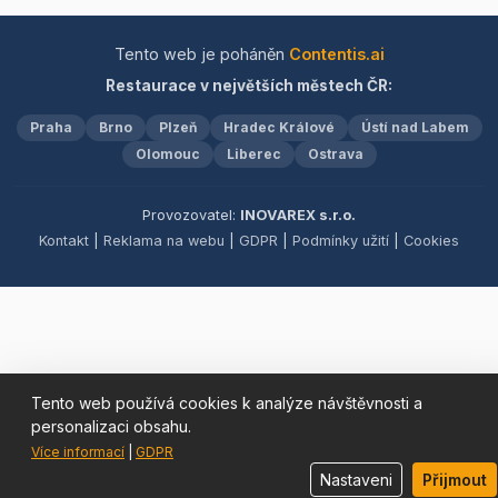
nejčerstvějších surovin. Ať
pomohou relaxovat a užít
už si přejete vychutnat
si den naplno. Přijďte za
Tento web je poháněn
Contentis.ai
naše lahodné pokrmy v
námi a nechte se hýčkat!
Restaurace v největších městech ČR:
pohodlí vašeho domova
prostřednictvím naší
Praha
Brno
Plzeň
Hradec Králové
Ústí nad Labem
spolehlivé rozvozové
služby, nebo toužíte
Olomouc
Liberec
Ostrava
obohatit svou událost o
autentické asijské chutě s
Provozovatel:
INOVAREX s.r.o.
naším profesionálním
Kontakt
|
Reklama na webu
|
GDPR
|
Podmínky užití
|
Cookies
cateringem, jsme zde pro
vás s úsměvem a osobním
přístupem.
Tento web používá cookies k analýze návštěvnosti a
personalizaci obsahu.
Více informací
|
GDPR
Nastaveni
Přijmout