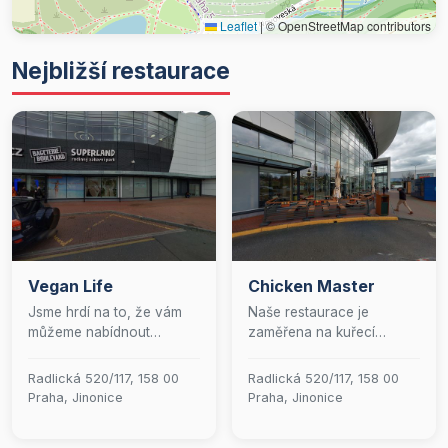
Leaflet
|
© OpenStreetMap contributors
Nejbližší restaurace
Vegan Life
Chicken Master
Jsme hrdí na to, že vám
Naše restaurace je
můžeme nabídnout
zaměřena na kuřecí
kulinářský zážitek v naší
speciality v americkém
vyhlášené veganské
stylu, pochutnat si můžete
Radlická 520/117, 158 00
Radlická 520/117, 158 00
restauraci, kde se snoubí
na pikantních korejských
Praha, Jinonice
Praha, Jinonice
láska k rostlinné kuchyni s
křidelkách, jehněčím,
precizní přípravou pokrmů.
různých druzích burgerů