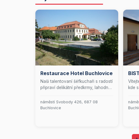
Restaurace Hotel Buchlovice
BIS
Naši talentovaní šéfkuchaři s radostí
Vítej
připraví delikátní předkrmy, lahodné
kde s
polévky, svěží saláty, rychlé
snoub
speciality i hlavní chody, které
resta
náměstí Svobody 426, 687 08
náměs
představují to nejlepší z české a
rozma
Buchlovice
Buchl
mezinárodní gastronomie. Kromě
které
toho nabízíme pečlivě sestavené
den. 
denní menu, které uspokojí i ty
prost
nejnáročnější gurmány.
pohos