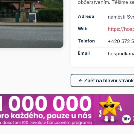
občerstvením. Těšíme se
Adresa
náměstí Sv
Web
https://ho
Telefon
+420 572 
Email
hospudkan
← Zpět na hlavní strán