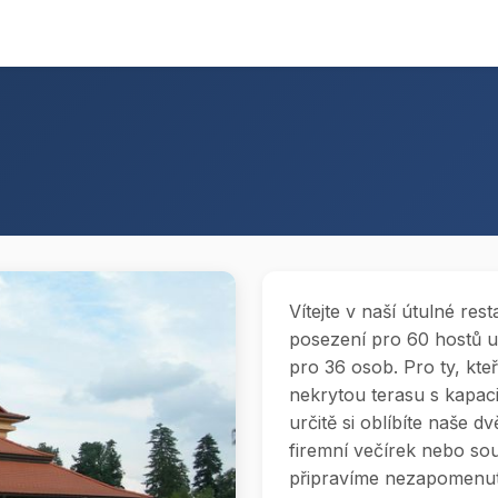
Vítejte v naší útulné re
posezení pro 60 hostů uv
pro 36 osob. Pro ty, kte
nekrytou terasu s kapac
určitě si oblíbíte naše 
firemní večírek nebo so
připravíme nezapomenute