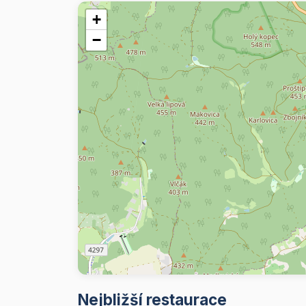
+
−
Nejbližší restaurace