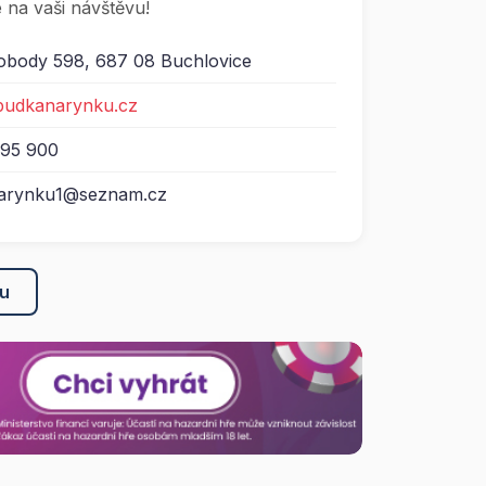
 na vaši návštěvu!
obody 598, 687 08 Buchlovice
spudkanarynku.cz
595 900
arynku1@seznam.cz
ku