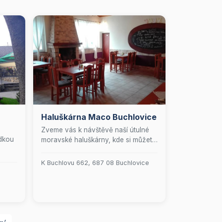
Haluškárna Maco Buchlovice
Zveme vás k návštěvě naší útulné
ídkou
moravské haluškárny, kde si můžete
dopřát vydatnou hostinu plnou chutí
a tradic. Naše restaurace, zasazená
K Buchlovu 662, 687 08 Buchlovice
do malebného prostředí na úpatí
Chřibů, v blízkosti historického
městyse Buchlovice, vás přivítá
svou jedinečnou atmosférou.
Nabízíme bohatý výběr autentických
slovenských halušek a lahodně