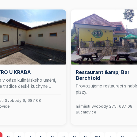
TRO U KRABA
Restaurant &amp; Bar
Berchtold
te v oáze kulinářského umění,
Provozujeme restauraci s nab
e tradice české kuchyně
pizzy.
í s moderní elegancí. Naše
urace nabízí vytříbené snídaně,
tí Svobody 6, 687 08
nité obědy a lahodné polévky,
ovice
náměstí Svobody 275, 687 08
 si můžete vychutnávat po celý
Buchlovice
Přijďte zažít autentické chutě v
ředí, které spojuje domácí
tinnost s luxusem.