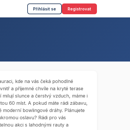
Přihlásit se
Registrovat
stauraci, kde na vás čeká pohodlné
nitř a příjemné chvíle na kryté terase
ří milují slunce a čerstvý vzduch, máme i
itou 60 míst. A pokud máte rádi zábavu,
dvě moderní bowlingové dráhy. Plánujete
ukromou oslavu? Rádi pro vás
lnou akci s lahodnými rauty a