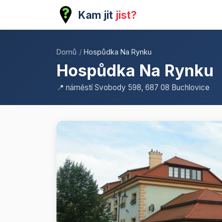
Kam jit
jist?
Domů
/
Hospůdka Na Rynku
Hospůdka Na Rynku
📍 náměstí Svobody 598, 687 08 Buchlovice