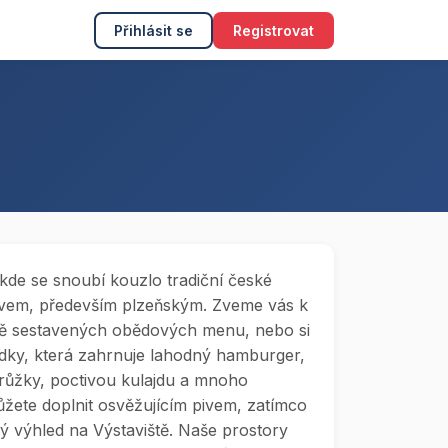
Přihlásit se
Registrovat
, kde se snoubí kouzlo tradiční české
ivem, především plzeňským. Zveme vás k
vě sestavených obědových menu, nebo si
ídky, která zahrnuje lahodný hamburger,
ůžky, poctivou kulajdu a mnoho
žete doplnit osvěžujícím pivem, zatímco
ý výhled na Výstaviště. Naše prostory