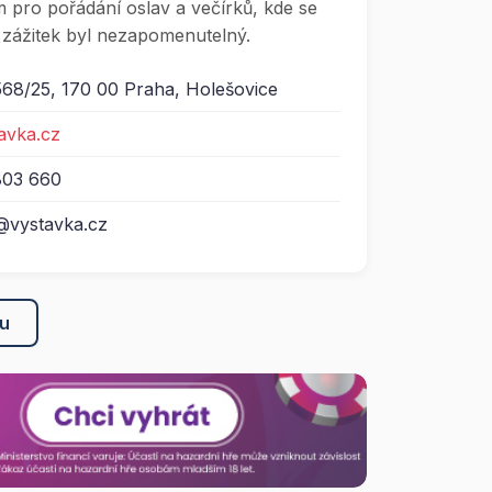
m pro pořádání oslav a večírků, kde se
 zážitek byl nezapomenutelný.
568/25, 170 00 Praha, Holešovice
tavka.cz
803 660
@vystavka.cz
ku