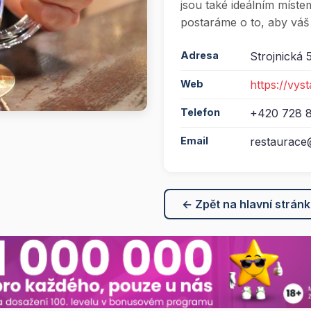
jsou také ideálním míste
postaráme o to, aby váš
Adresa
Strojnická 
Web
https://vys
Telefon
+420 728 
Email
restaurace
← Zpět na hlavní strán