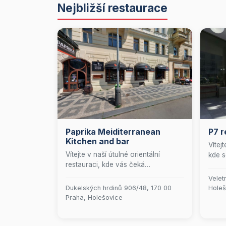
Nejbližší restaurace
Paprika Meiditerranean
P7 r
Kitchen and bar
Vítej
Vítejte v naší útulné orientální
kde s
restauraci, kde vás čeká
kouze
nezapomenutelný zážitek plný chutí
vytvo
Velet
a vůní. Naším klenotem je lahodný
těsto
Dukelských hrdinů 906/48, 170 00
Holeš
hummus, který připravujeme s
svých
Praha, Holešovice
láskou a pečlivostí. Přijďte si k nám
nabíz
vychutnat kousek Orientu přímo v
hamb
srdci vašeho města!
svěží