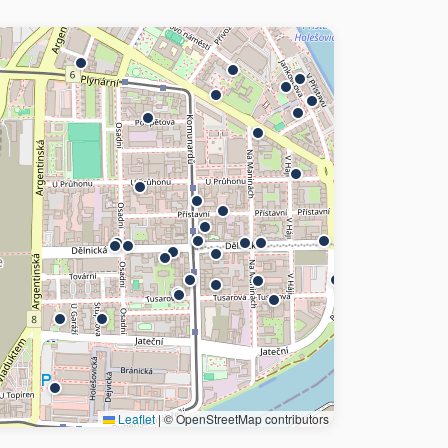
Leaflet
|
© OpenStreetMap contributors