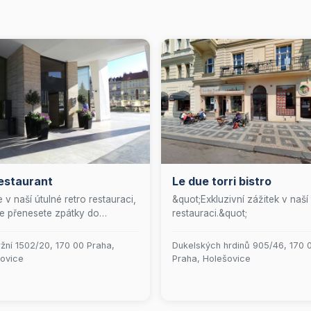
estaurant
Le due torri bistro
te v naší útulné retro restauraci,
&quot;Exkluzivní zážitek v naší
e přenesete zpátky do
restauraci.&quot;
lných 60. let! U nás si můžete
řit vlastní mistrovské dílo z
ržní 1502/20, 170 00 Praha,
Dukelských hrdinů 905/46, 170 
vin nebo pizzy přesně podle
ovice
Praha, Holešovice
 chutí. Naše menu je pestré a
í vše od šťavnatých
urgerů a lahodné pizzy po
 sendviče, mořské plody a