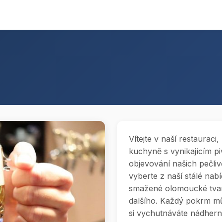
Vítejte v naší restauraci
kuchyně s vynikajícím p
objevování našich pečli
vyberte z naší stálé nab
smažené olomoucké tvar
dalšího. Každý pokrm mů
si vychutnáváte nádhern