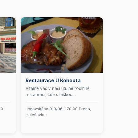
Restaurace U Kohouta
Vítáme vás v naší útulné rodinné
restauraci, kde s láskou
připravujeme pestrou škálu
lahodných pokrmů. Přijďte si
00
Janovského 919/36, 170 00 Praha,
pochutnat na naší rozmanité
Holešovice
nabídce, která uspokojí každého
gurmána. Těšíme se na vaši
návštěvu a na to, že vám
poskytneme nezapomenutelný