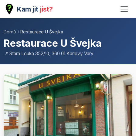
Kam jit
jist?
Domů
/
Restaurace U Švejka
Restaurace U Švejka
📍 Stará Louka 352/10, 360 01 Karlovy Vary