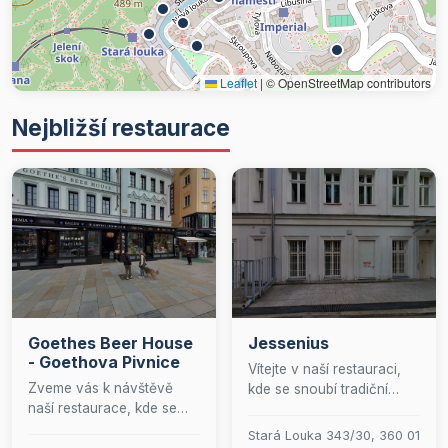
Leaflet
|
© OpenStreetMap contributors
Nejbližší restaurace
Goethes Beer House
Jessenius
- Goethova Pivnice
Vítejte v naší restauraci,
Zveme vás k návštěvě
kde se snoubí tradiční
naší restaurace, kde se
česká kuchyně s
můžete těšit na autentické
mezinárodními lahůdkami.
Stará Louka 343/30, 360 01