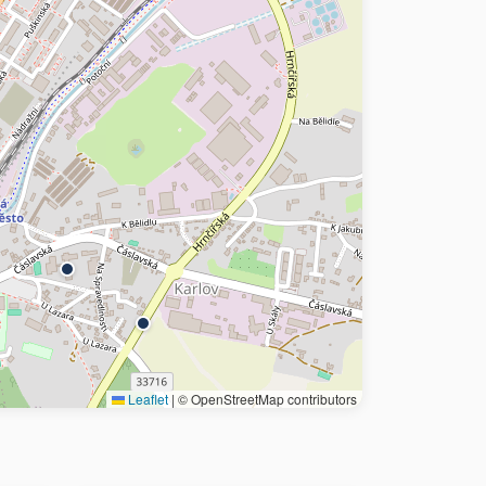
Leaflet
|
© OpenStreetMap contributors