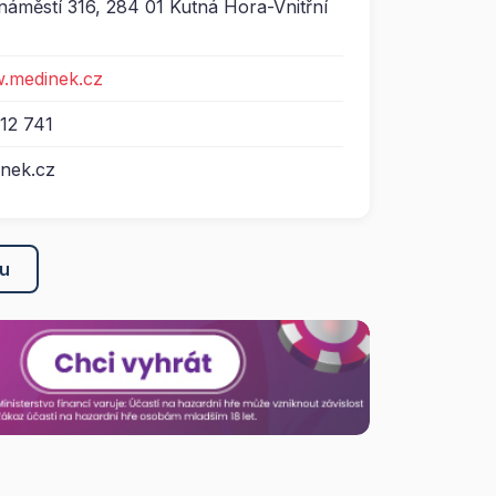
áměstí 316, 284 01 Kutná Hora-Vnitřní
w.medinek.cz
12 741
nek.cz
ku