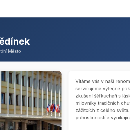
Mědínek
itřní Město
Vítáme vás v naší renom
servírujeme výtečné pok
zkušení šéfkuchaři s lásko
milovníky tradičních chutí
zážitcích z celého světa.
pohostinností a vynikají