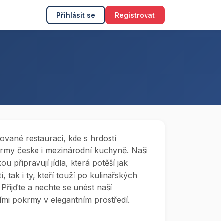
Přihlásit se
Registrovat
ované restauraci, kde s hrdostí
rmy české i mezinárodní kuchyně. Naši
u připravují jídla, která potěší jak
, tak i ty, kteří touží po kulinářských
 Přijďte a nechte se unést naší
cími pokrmy v elegantním prostředí.