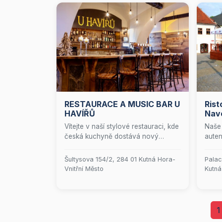
RESTAURACE A MUSIC BAR U
Rist
HAVÍŘŮ
Nav
Vítejte v naší stylové restauraci, kde
Naše 
česká kuchyně dostává nový
auten
šmrnc! Ať už plánujete firemní
které
večírek, oslavu narozenin, svatbu
gurmá
Šultysova 154/2, 284 01 Kutná Hora-
Palac
nebo vzpomínkovou hostinu, jsme
pokrm
Vnitřní Město
Kutná
tu pro vás s otevřenou náručí.
křupa
Nezapomeňte navštívit náš
čerst
jedinečný Music Bar, který se
letní
nachází v kouzelném gotickém
své j
1
sklepení. Tady si můžete vychutnat
Pro v