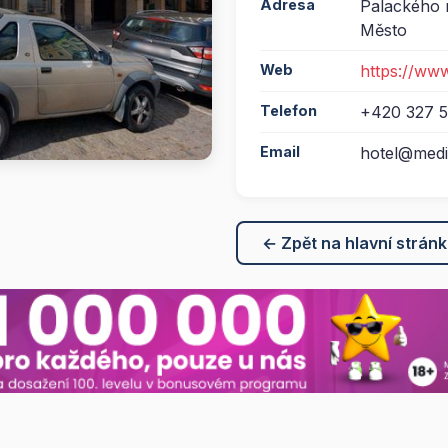
Adresa
Palackého n
Město
Web
https://ww
Telefon
+420 327 5
Email
hotel@medi
← Zpět na hlavní strán