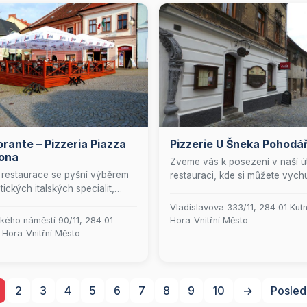
orante – Pizzeria Piazza
Pizzerie U Šneka Pohodá
ona
Zveme vás k posezení v naší ú
restaurace se pyšní výběrem
restauraci, kde si můžete vych
tických italských specialit,
pestrou nabídku teplých a
 uspokojí i ty nejnáročnější
studených pokrmů s důrazem 
Vladislavova 333/11, 284 01 Kut
ny. Nabízíme širokou škálu
lahodné italské speciality. Kaž
kého náměstí 90/11, 284 01
Hora-Vnitřní Město
ů, včetně lahodných těstovin,
pro vás připravujeme nové me
 Hora-Vnitřní Město
vých pizz, svěžích salátů a
plné čerstvých surovin a chutí.
vých mořských plodů a ryb. V
letních měsících vás rádi přiví
ch měsících si můžete vychutnat
na naší malebné zahrádce, kde
ídlo na naší příjemné zahrádce.
můžete užít příjemnou atmosfé
2
3
4
5
6
7
8
9
10
→
Posled
aše pohodlí poskytujeme také
pohostinnost naší rodinné