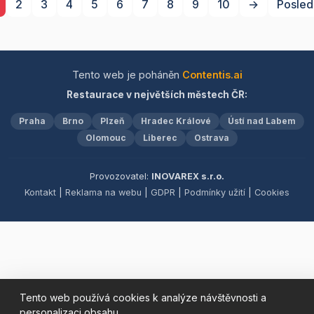
2
3
4
5
6
7
8
9
10
→
Posled
burgerů, které uspokojí i ty
zaměřuje na sezónní
nejnáročnější gurmány.
ingredience, přičemž
nezapomínáme na
bezlepkové a
vegetariánské možnosti.
Tento web je poháněn
Contentis.ai
Přijďte si vychutnat
Restaurace v největších městech ČR:
lahodné snídaně a polední
menu, které potěší vaše
Praha
Brno
Plzeň
Hradec Králové
Ústí nad Labem
chuťové buňky.
Olomouc
Liberec
Ostrava
Provozovatel:
INOVAREX s.r.o.
Kontakt
|
Reklama na webu
|
GDPR
|
Podmínky užití
|
Cookies
Tento web používá cookies k analýze návštěvnosti a
personalizaci obsahu.