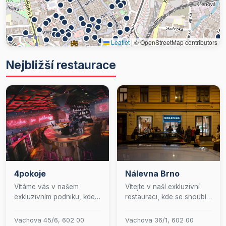
Leaflet
|
© OpenStreetMap contributors
Nejbližší restaurace
4pokoje
Nálevna Brno
Vítáme vás v našem
Vítejte v naší exkluzivní
exkluzivním podniku, kde
restauraci, kde se snoubí
se snoubí elegance baru s
tradiční pohostinnost s
vytříbeností restaurace.
moderní elegancí. Naše
Vachova 45/6, 602 00
Vachova 36/1, 602 00