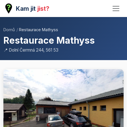
Kam jit
jist?
Domů
/
Restaurace Mathyss
Restaurace Mathyss
📍 Dolní Čermná 244, 561 53