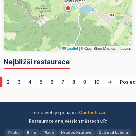
Leaflet
|
© OpenStreetMap contributors
Nejbližší restaurace
2
3
4
5
6
7
8
9
10
→
Posled
Tento web je poháněn
Contentis.ai
Restaurace v největších městech ČR:
Praha
Brno
Plzeň
Hradec Králové
Ústí nad Labem