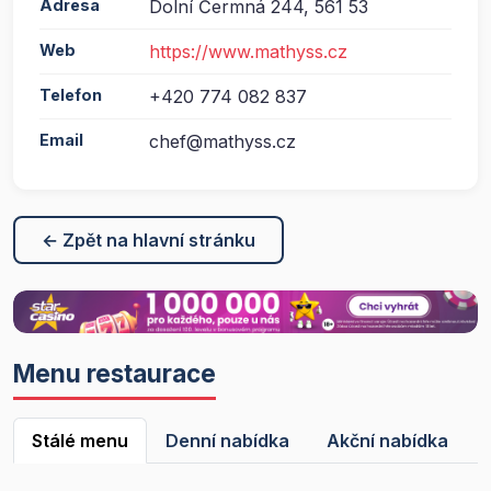
Adresa
Dolní Čermná 244, 561 53
Web
https://www.mathyss.cz
Telefon
+420 774 082 837
Email
chef@mathyss.cz
← Zpět na hlavní stránku
Menu restaurace
Stálé menu
Denní nabídka
Akční nabídka