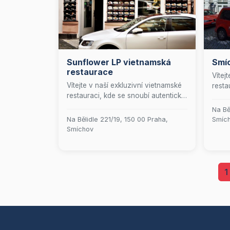
Sunflower LP vietnamská
Smí
restaurace
Vítej
Vítejte v naší exkluzivní vietnamské
resta
restauraci, kde se snoubí autentické
kulin
chutě Vietnamu s výjimečnou
šéfku
Na Bě
elegancí a sofistikovaným servisem.
gastr
Na Bělidle 221/19, 150 00 Praha,
Smíc
Naše kulinářské umění vás zavede
oslav
Smíchov
na cestu plnou smyslných vůní a
kuchy
delikátních pokrmů, které vás
celéh
okouzlí svou originalitou a
unést
precizností. Přijďte a objevte
nejná
1
skvosty vietnamské kuchyně v
prostředí, které ztělesňuje luxus a
vytříbený styl.