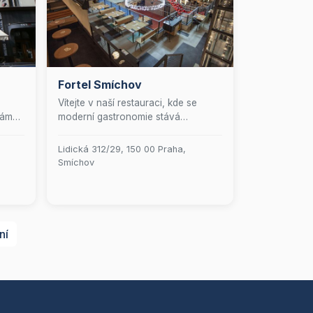
Fortel Smíchov
Vítejte v naší restauraci, kde se
aráme
moderní gastronomie stává
šem
uměleckým zážitkem. Nabízíme
jedinečné spojení inovativní
Lidická 312/29, 150 00 Praha,
prezentace a překvapivých
Smíchov
kombinací chutí, které potěší vaše
smysly. Přijďte se k nám podívat a
ůžete
zažijte rodinnou atmosféru, kde
o
každý pokrm je připravován s
teré
láskou a pečlivostí. Těšíme se na
ní
vaši návštěvu!
iFi
ve
šíme
že se