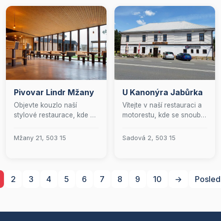
Pivovar Lindr Mžany
U Kanonýra Jabůrka
Objevte kouzlo naší
Vítejte v naší restauraci a
stylové restaurace, kde se
motorestu, kde se snoubí
tradice snoubí s
rodinná atmosféra s
moderností. Vychutnejte si
kouzlem historie. Naše
Mžany 21, 503 15
Sadová 2, 503 15
autentickou domácí
prostory, inspirované
kuchyni a naše exkluzivní
událostmi bitvy u Hradce
domácí pivo, vše
Králové z roku 1866, vás
připravované přímo před
okouzlí autentickými
2
3
4
5
6
7
8
9
10
→
Posled
vašimi zraky v naší
artefakty a historickým
otevřené kuchyni.
stylem. Specializujeme se
Restaurace nabízí
na tradiční českou
komfortní posezení pro
kuchyni, kterou s láskou