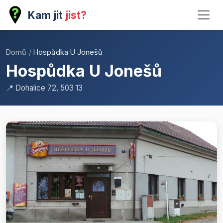
Kam jit
jist?
Domů
/
Hospůdka U Jonešů
Hospůdka U Jonešů
📍 Dohalice 72, 503 13