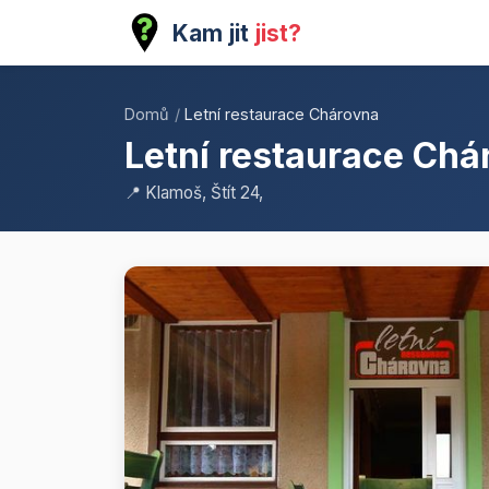
Kam jit
jist?
Domů
/
Letní restaurace Chárovna
Letní restaurace Chá
📍 Klamoš, Štít 24,