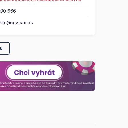
190 666
rtin@seznam.cz
ku