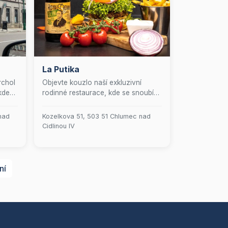
La Putika
rchol
Objevte kouzlo naší exkluzivní
kde
rodinné restaurace, kde se snoubí
elegance s pohodlím. Naše rozlehlá
věta
zahrada nabízí oázu klidu, ideální
nad
Kozelkova 51, 503 51 Chlumec nad
 se
pro gurmánské zážitky pod širým
Cidlinou IV
ními
nebem, zatímco vaše děti se mohou
y s
těšit na pečlivě navržené prostory,
ených
které rozvíjejí jejich kreativitu a
šlen
radost ze hry.
ní
ký
řuje