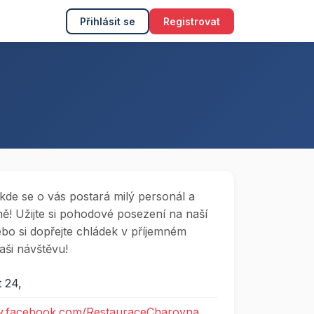
Přihlásit se
Registrovat
, kde se o vás postará milý personál a
ě! Užijte si pohodové posezení na naší
ebo si dopřejte chládek v příjemném
aši návštěvu!
t 24,
w.facebook.com/RestauraceCharovna