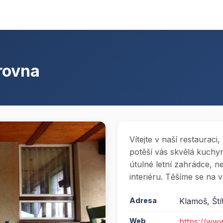
rovna
Vítejte v naší restauraci
potěší vás skvělá kuchyn
útulné letní zahrádce, n
interiéru. Těšíme se na v
Adresa
Klamoš, Ští
Web
https://ww