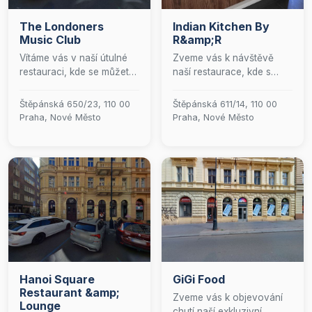
The Londoners
Indian Kitchen By
Music Club
R&amp;R
Vítáme vás v naší útulné
Zveme vás k návštěvě
restauraci, kde se můžete
naší restaurace, kde s
těšit na jedinečný zážitek
láskou a péčí připravujeme
z indické kuchyně v
autentické pokrmy indické
Štěpánská 650/23, 110 00
Štěpánská 611/14, 110 00
příjemném nekuřáckém
kuchyně. Přijďte si
Praha, Nové Město
Praha, Nové Město
prostředí. Naše menu je
vychutnat bohaté chutě a
plné autentických chutí,
vůně Indie v přátelské a
které potěší vaše smysly,
rodinné atmosféře, kde se
ať už si vyberete z
každý host cítí jako doma.
nabídky lahodných
pokrmů, osvěžujících
nealkoholických nápojů,
nebo pečlivě vybraných
alkoholických specialit.
Večer u nás zpříjemňuje
rytmická latinskoamerická
Hanoi Square
GiGi Food
hudba, která dodává
Restaurant &amp;
našemu klubu živou a
Zveme vás k objevování
Lounge
přátelskou atmosféru.
chutí naší exkluzivní