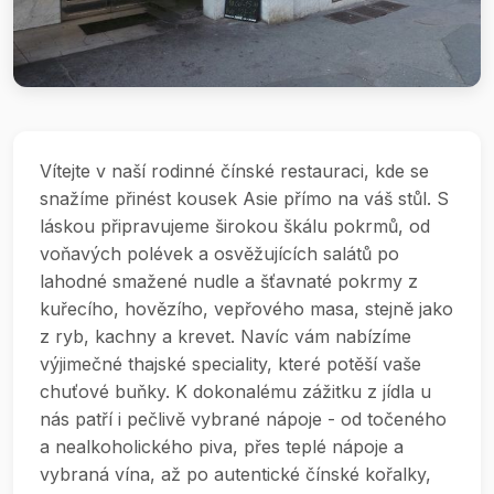
Vítejte v naší rodinné čínské restauraci, kde se
snažíme přinést kousek Asie přímo na váš stůl. S
láskou připravujeme širokou škálu pokrmů, od
voňavých polévek a osvěžujících salátů po
lahodné smažené nudle a šťavnaté pokrmy z
kuřecího, hovězího, vepřového masa, stejně jako
z ryb, kachny a krevet. Navíc vám nabízíme
výjimečné thajské speciality, které potěší vaše
chuťové buňky. K dokonalému zážitku z jídla u
nás patří i pečlivě vybrané nápoje - od točeného
a nealkoholického piva, přes teplé nápoje a
vybraná vína, až po autentické čínské kořalky,