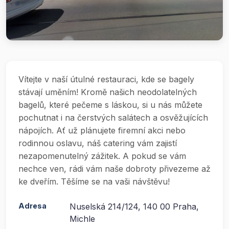
Vítejte v naší útulné restauraci, kde se bagely
stávají uměním! Kromě našich neodolatelných
bagelů, které pečeme s láskou, si u nás můžete
pochutnat i na čerstvých salátech a osvěžujících
nápojích. Ať už plánujete firemní akci nebo
rodinnou oslavu, náš catering vám zajistí
nezapomenutelný zážitek. A pokud se vám
nechce ven, rádi vám naše dobroty přivezeme až
ke dveřím. Těšíme se na vaši návštěvu!
Adresa
Nuselská 214/124, 140 00 Praha,
Michle