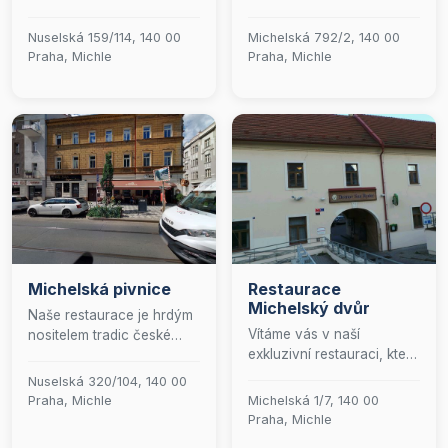
jedinečný zážitek plný
restauraci, kde se snoubí
chutí a pohody! Přijďte si
tradiční chutě s moderní
Nuselská 159/114, 140 00
Michelská 792/2, 140 00
pochutnat na našich
elegancí. Nabízíme nejen
Praha, Michle
Praha, Michle
pečlivě připravených
jedinečný kulinářský
pokrmech, které kombinují
zážitek přímo u nás, ale
tradiční recepty s
také možnost vychutnat si
moderními chutěmi. Naše
naše mistrovská díla v
přátelská obsluha se
pohodlí vašeho domova
postará o to, abyste se u
díky naší prvotřídní službě
nás cítili jako doma.
rozvozu.
Těšíme se na vaši
návštěvu!
Michelská pivnice
Restaurace
Michelský dvůr
Naše restaurace je hrdým
Vítáme vás v naší
nositelem tradic české
exkluzivní restauraci, která
pivnice, kde se
nabízí prostorné prostředí
specializujeme na
Nuselská 320/104, 140 00
s kapacitou pro 84 hostů,
autentickou českou
Praha, Michle
Michelská 1/7, 140 00
přičemž je plně přístupná i
kuchyni.
Praha, Michle
pro osoby s omezenou