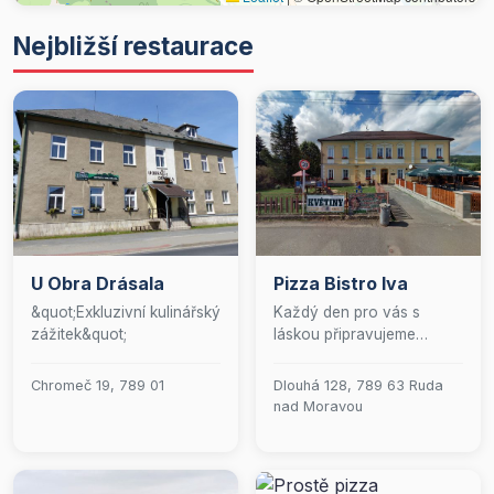
Nejbližší restaurace
U Obra Drásala
Pizza Bistro Iva
&quot;Exkluzivní kulinářský
Každý den pro vás s
zážitek&quot;
láskou připravujeme
pravou italskou pizzu z
našeho vlastnoručně
Chromeč 19, 789 01
Dlouhá 128, 789 63 Ruda
vyrobeného těsta. Naše
nad Moravou
restaurace je ideálním
místem pro vaše
soukromé i firemní akce,
kde po předchozí dohodě