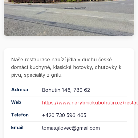
Naše restaurace nabízí jídla v duchu české
domácí kuchyně, klasické hotovky, chuťovky k
pivu, speciality z grilu.
Adresa
Bohutín 146, 789 62
Web
https://www.narybnickubohutin.cz/resta
Telefon
+420 730 596 465
Email
tomas.jilovec@gmail.com