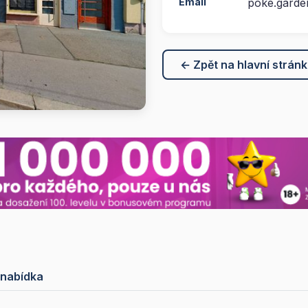
Email
poke.garde
← Zpět na hlavní strán
 nabídka