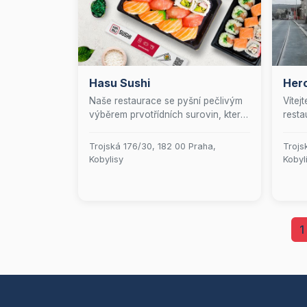
Hasu Sushi
Herc
Naše restaurace se pyšní pečlivým
Vítej
výběrem prvotřídních surovin, které
resta
zaručují nejvyšší úroveň čerstvosti
chutí
a bohatou chuť každého pokrmu.
pečli
Trojská 176/30, 182 00 Praha,
Trojs
Náš zkušený tým sushi mistrů s
vás z
Kobylisy
Kobyl
vášní a precizností vytváří sushi,
do sr
které je nejen kulinářským zážitkem,
Naše
ale i uměleckým dílem.
rozma
nejná
1