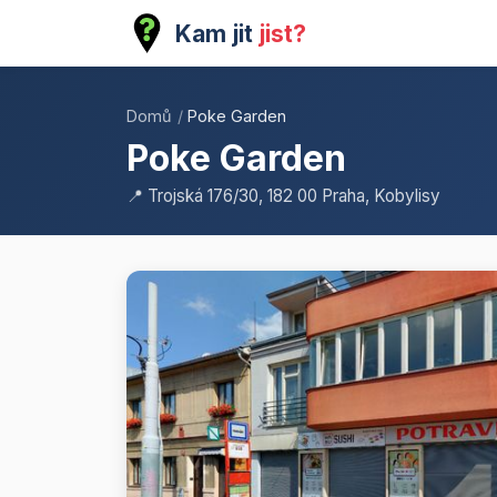
Kam jit
jist?
Domů
/
Poke Garden
Poke Garden
📍 Trojská 176/30, 182 00 Praha, Kobylisy