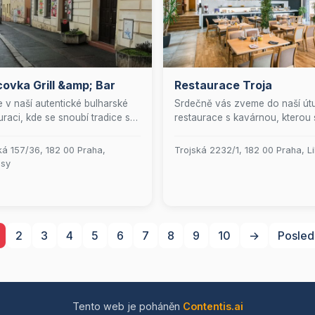
ovka Grill &amp; Bar
Restaurace Troja
te v naší autentické bulharské
Srdečně vás zveme do naší út
uraci, kde se snoubí tradice s
restaurace s kavárnou, kterou 
 Balkánu. Přijďte ochutnat
vaši přátelé jistě oblíbili. Nabíz
vě připravené speciality, které
nejen výtečnou kuchyni, ale ta
ká 157/36, 182 00 Praha,
Trojská 2232/1, 182 00 Praha, L
avedou na kulinářskou cestu
příjemné prostředí, které zahrn
isy
dce Balkánského poloostrova.
elegantní salonek a malebnou 
 menu je oslavou bohaté a
zahradu. Naše prostory jsou id
nité kuchyně, která potěší i ty
pro pořádání rodinných oslav,
ročnější gurmány.
romantických svateb, inspirati
konferencí či produktivních ško
2
3
4
5
6
7
8
9
10
→
Posled
Přijďte se přesvědčit sami a zaž
pohostinnost, která vás zahřej
srdce.
Tento web je poháněn
Contentis.ai