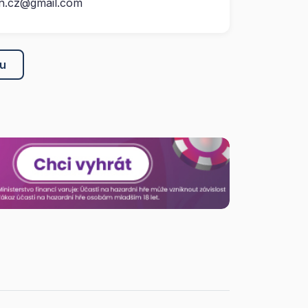
n.cz@gmail.com
ku