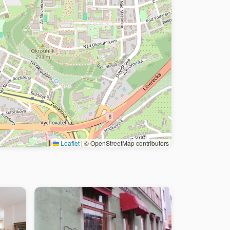
Leaflet
|
© OpenStreetMap contributors