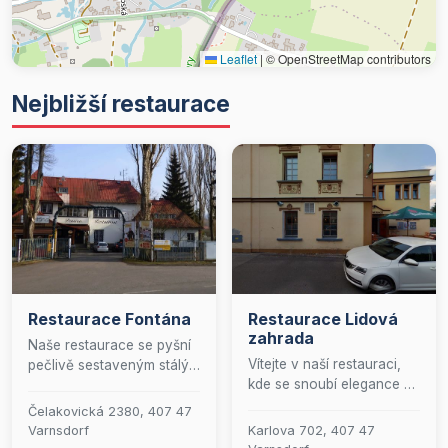
Leaflet
|
© OpenStreetMap contributors
Nejbližší restaurace
Restaurace Fontána
Restaurace Lidová
zahrada
Naše restaurace se pyšní
Vítejte v naší restauraci,
pečlivě sestaveným stálým
kde se snoubí elegance s
menu, které je doplněno
pohodlím a kde se každý
širokou nabídkou nápojů.
Čelakovická 2380, 407 47
okamžik stává
Zaměřujeme se na
Varnsdorf
Karlova 702, 407 47
výjimečným. Naše stylové
neustálý vývoj a