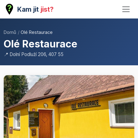
Kam jit
jist?
Domů
/
Olé Restaurace
Olé Restaurace
📍 Dolní Podluží 206, 407 55