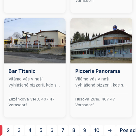
Varnsdorf
prostory jsou ideálním
zdokonalování našich
místem pro pořádání
pokrmů, abychom vám
rodinných oslav, firemních
poskytli jedinečný
večírků, komorních
kulinářský zážitek.
koncertů či inspirativních
vernisáží. Přijďte zažít
jedinečnou atmosféru, kde
se každá událost promění
ve vzpomínku, na kterou
nezapomenete.
Bar Titanic
Pizzerie Panorama
Vítáme vás v naší
Vítáme vás v naší
vyhlášené pizzerii, kde se
vyhlášené pizzerii, kde se
snoubí umění italské
snoubí tradiční italské
kuchyně s příjemnou
chutě s moderním
Zuzánkova 3143, 407 47
Husova 2618, 407 47
atmosférou. Pravidelně
kulinářským uměním. Naše
Varnsdorf
Varnsdorf
pořádáme živé hudební
menu je pečlivě sestaveno
večery, které obohacují
tak, aby uspokojilo i ty
váš gastronomický
nejnáročnější gurmány.
zážitek. V naší nabídce
Nabízíme široký výběr
2
3
4
5
6
7
8
9
10
→
Posled
naleznete pečlivě vybrané
těstovin, lahodných pizz,