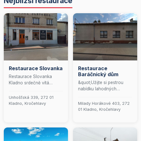
Nejbližší restaurace
Restaurace Slovanka
Restaurace
Baráčnický dům
Restaurace Slovanka
&quot;Užijte si pestrou
Kladno srdečně vítá
nabídku lahodných
všechny milovníky
teplých i osvěžujících
dobrého jídla a pohodové
Unhošťská 339, 272 01
studených jídel,
atmosféry. Kromě našich
Kladno, Kročehlavy
Milady Horákové 403, 272
doplněnou širokým
tradičních služeb nabízíme
01 Kladno, Kročehlavy
výběrem alkoholických i
také pohodlný rozvoz jídel
nealkoholických nápojů,
pro Kladno a jeho okolí,
které uspokojí každého
abyste si naše lahodné
hosta.&quot;
pokrmy mohli vychutnat i
v pohodlí domova. Naše