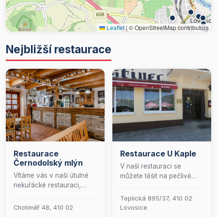
Leaflet
|
© OpenStreetMap contributors
Nejbližší restaurace
Restaurace
Restaurace U Kaple
Černodolský mlýn
V naší restauraci se
Vítáme vás v naší útulné
můžete těšit na pečlivě
nekuřácké restauraci,
připravené teplé i studené
která poskytuje pohodlné
pokrmy, které potěší i ty
Teplická 895/37, 410 02
posezení pro až 30 hostů.
nejnáročnější gurmány.
Chotiměř 48, 410 02
Lovosice
V letních měsících můžete
Každé jídlo je doplněno