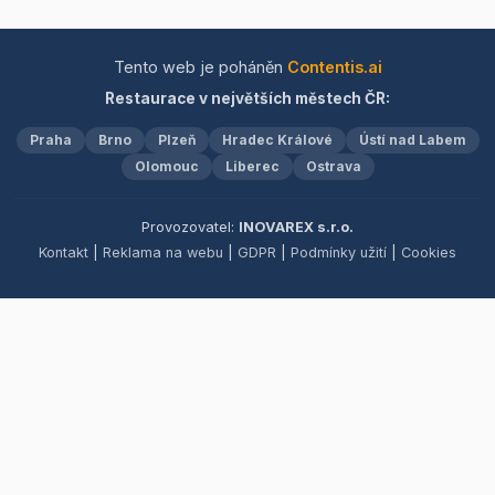
to nejlepší.
Specializujeme se na
organizaci společenských
událostí, od elegantních
Tento web je poháněn
Contentis.ai
svateb a rautů po důstojné
Restaurace v největších městech ČR:
smuteční hostiny.
Nabízíme také
Praha
Brno
Plzeň
Hradec Králové
Ústí nad Labem
profesionální cateringové
služby pro firemní akce i
Olomouc
Liberec
Ostrava
rodinné oslavy, které
zaručí nezapomenutelné
Provozovatel:
INOVAREX s.r.o.
zážitky pro všechny
Kontakt
|
Reklama na webu
|
GDPR
|
Podmínky užití
|
Cookies
přítomné.