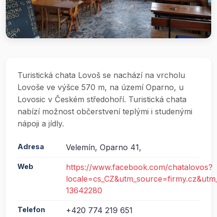
Turistická chata Lovoš se nachází na vrcholu
Lovoše ve výšce 570 m, na území Oparno, u
Lovosic v Českém středohoří. Turistická chata
nabízí možnost občerstvení teplými i studenými
nápoji a jídly.
Adresa
Velemín, Oparno 41,
Web
https://www.facebook.com/chatalovos?
locale=cs_CZ&utm_source=firmy.cz&ut
13642280
Telefon
+420 774 219 651