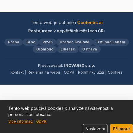
široký výběr
alkoholických i
nealkoholických nápojů,
které dokonale doplní váš
Tento web je poháněn
Contentis.ai
gurmánský zážitek. Ať už
Restaurace v největších městech ČR:
plánujete svatbu, firemní
akci nebo oslavu, naše
Praha
Brno
Plzeň
Hradec Králové
Ústí nad Labem
prostory jsou ideálním
Olomouc
Liberec
místem pro každou
Ostrava
příležitost. Přijďte se
přesvědčit sami a užijte si
Provozovatel:
INOVAREX s.r.o.
příjemnou atmosféru a
Kontakt
|
Reklama na webu
|
GDPR
|
Podmínky užití
|
Cookies
vynikající jídlo!
Tento web používá cookies k analýze návštěvnosti a
personalizaci obsahu.
Více informací
|
GDPR
Nastaveni
Přijmout