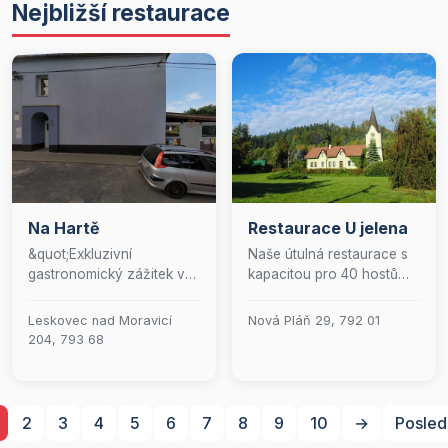
Nejbližší restaurace
Na Hartě
Restaurace U jelena
&quot;Exkluzivní
Naše útulná restaurace s
gastronomický zážitek v
kapacitou pro 40 hostů
naší restauraci.&quot;
vás zve na
nezapomenutelný
Leskovec nad Moravicí
Nová Pláň 29, 792 01
gastronomický zážitek.
204, 793 68
Specializujeme se na
lahodné pokrmy tradiční
české kuchyně, čerstvé
ryby a delikátní zvěřinové
2
3
4
5
6
7
8
9
10
→
Posled
speciality. K tomu nabízíme