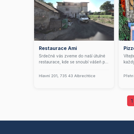
Restaurace Ami
Pizz
Srdečně vás zveme do naší útulné
Vítej
restaurace, kde se snoubí vášeň pro
každý
skvělé jídlo s rodinnou atmosférou.
pizzy
Přijďte si k nám užít
milov
Hlavní 201, 735 43 Albrechtice
Přehr
nezapomenutelný kulinářský
pondě
zážitek, který potěší vaše chuťové
připr
buňky a zahřeje vás na duši. Těšíme
ideál
se, až vás přivítáme jako součást
víke
1
naší rozrůstající se rodiny hostů!
naší 
nabíz
Samoz
Wi-Fi
stále
posaď