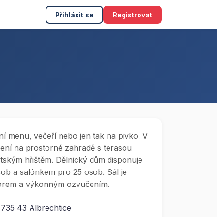
Přihlásit se
Registrovat
ní menu, večeří nebo jen tak na pivko. V
zení na prostorné zahradě s terasou
ětským hřištěm. Dělnický dům disponuje
sob a salónkem pro 25 osob. Sál je
torem a výkonným ozvučením.
 735 43 Albrechtice