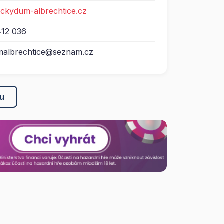
nickydum-albrechtice.cz
412 036
malbrechtice@seznam.cz
ku