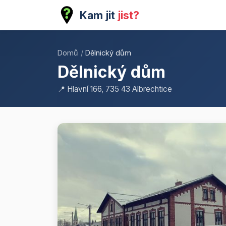
Kam jit
jist?
Domů
/
Dělnický dům
Dělnický dům
📍 Hlavní 166, 735 43 Albrechtice