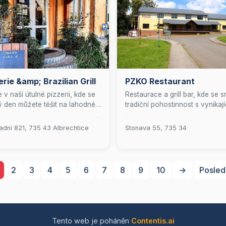
erie &amp; Brazilian Grill
PZKO Restaurant
te v naší útulné pizzerii, kde se
Restaurace a grill bar, kde se 
 den můžete těšit na lahodné
tradiční pohostinnost s vynikají
, které potěší všechny
kulinářskou zkušeností.
níky italské kuchyně. Od
adní 821, 735 43 Albrechtice
Stonava 55, 735 34
lí do pátku pro vás máme
avené polední menu, které je
ní pro rychlý a chutný oběd. O
ndech se nechte rozmazlovat
2
3
4
5
6
7
8
9
10
→
Posled
minutkovou kuchyní, která
í pestrou paletu jídel.
řejmostí je u nás bezplatné
 připojení, abyste mohli být
 online. A když je venku krásně,
Tento web je poháněn
Contentis.ai
te se na naší příjemné letní