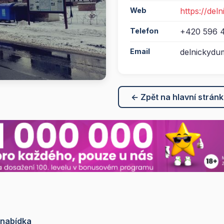
Web
https://del
Telefon
+420 596 
Email
delnickydu
← Zpět na hlavní strán
 nabídka