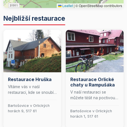
Leaflet
|
© OpenStreetMap contributors
Nejbližší restaurace
Restaurace Hruška
Restaurace Orlické
chaty u Rampušáka
Vítáme vás v naší
V naší restauraci se
restauraci, kde se snoubí
můžete těšit na poctivou a
tradice s kulinářským
autentickou kuchyni, která
uměním. Nabízíme pečlivě
Bartošovice v Orlických
je připravována s láskou a
sestavené menu, které
horách 9, 517 61
Bartošovice v Orlických
péčí. Hrdě nabízíme
potěší milovníky teplé i
horách 1, 517 61
čepované pivo Bernard,
studené kuchyně. Naši
které je zárukou kvality a
šéfkuchaři pro vás