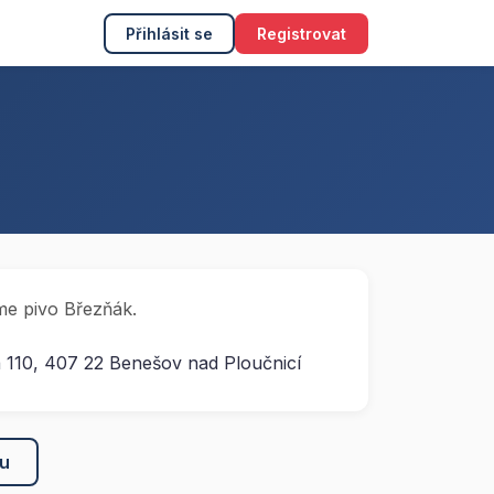
Přihlásit se
Registrovat
me pivo Březňák.
 110, 407 22 Benešov nad Ploučnicí
ku