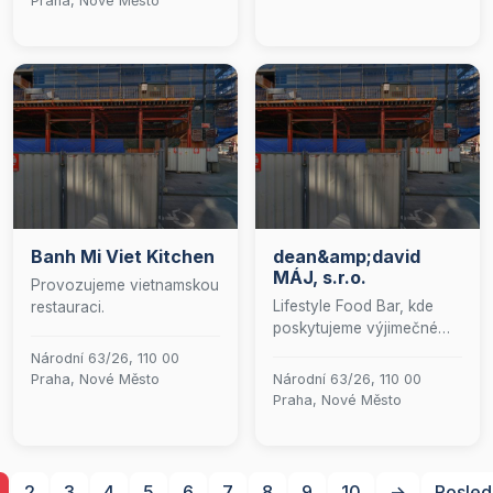
Praha, Nové Město
moře.
nám zavítáte, vždy se
můžete těšit na pestrou
nabídku pokrmů
připravených s důrazem
na kvalitu a čerstvost.
Banh Mi Viet Kitchen
dean&amp;david
MÁJ, s.r.o.
Provozujeme vietnamskou
Lifestyle Food Bar, kde
restauraci.
poskytujeme výjimečné
zážitky díky kvalitnímu
Národní 63/26, 110 00
jídlu, vynikající kávě a
Praha, Nové Město
Národní 63/26, 110 00
nadčasové atmosféře.
Praha, Nové Město
Tvoříme komunitu
milovníků života se
stejnými životními
hodnotami. S vášní a
2
3
4
5
6
7
8
9
10
→
Posled