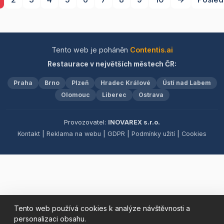
nadšením vytváříme místo,
kde se budete cítit jako
doma.
Tento web je poháněn
Contentis.ai
Restaurace v největších městech ČR:
Praha
Brno
Plzeň
Hradec Králové
Ústí nad Labem
Olomouc
Liberec
Ostrava
Provozovatel:
INOVAREX s.r.o.
Kontakt
|
Reklama na webu
|
GDPR
|
Podmínky užití
|
Cookies
Tento web používá cookies k analýze návštěvnosti a
personalizaci obsahu.