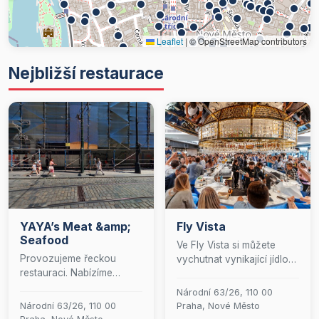
Leaflet
|
© OpenStreetMap contributors
Nejbližší restaurace
YAYA’s Meat &amp;
Fly Vista
Seafood
Ve Fly Vista si můžete
Provozujeme řeckou
vychutnat vynikající jídlo
restauraci. Nabízíme
kdykoliv během dne.
grilované souvlaki, bifteki
Nabízíme celodenní
Národní 63/26, 110 00
perfektně ochucené
snídaně, obědy i večeře.
Národní 63/26, 110 00
Praha, Nové Město
tradičním kořením a plody
Bez ohledu na to, kdy k