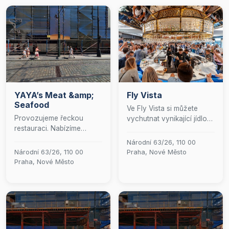
YAYA’s Meat &amp;
Fly Vista
Seafood
Ve Fly Vista si můžete
Provozujeme řeckou
vychutnat vynikající jídlo
restauraci. Nabízíme
kdykoliv během dne.
grilované souvlaki, bifteki
Nabízíme celodenní
Národní 63/26, 110 00
perfektně ochucené
snídaně, obědy i večeře.
Národní 63/26, 110 00
Praha, Nové Město
tradičním kořením a plody
Bez ohledu na to, kdy k
Praha, Nové Město
moře.
nám zavítáte, vždy se
můžete těšit na pestrou
nabídku pokrmů
připravených s důrazem
na kvalitu a čerstvost.