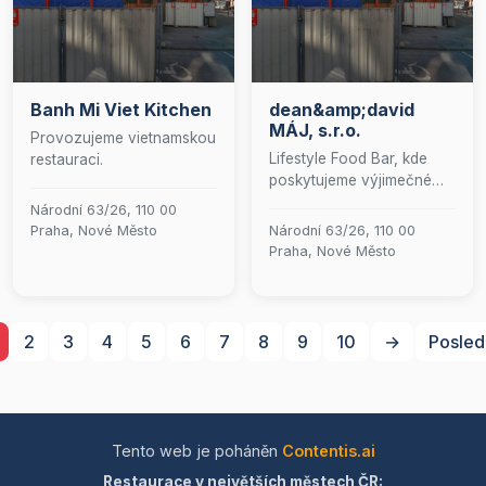
Banh Mi Viet Kitchen
dean&amp;david
MÁJ, s.r.o.
Provozujeme vietnamskou
Lifestyle Food Bar, kde
restauraci.
poskytujeme výjimečné
zážitky díky kvalitnímu
Národní 63/26, 110 00
jídlu, vynikající kávě a
Praha, Nové Město
Národní 63/26, 110 00
nadčasové atmosféře.
Praha, Nové Město
Tvoříme komunitu
milovníků života se
stejnými životními
hodnotami. S vášní a
2
3
4
5
6
7
8
9
10
→
Posled
nadšením vytváříme místo,
kde se budete cítit jako
doma.
Tento web je poháněn
Contentis.ai
Restaurace v největších městech ČR: