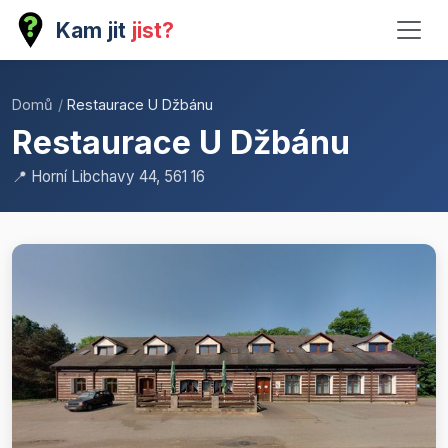
Kam jit
jist?
Domů
/
Restaurace U Džbánu
Restaurace U Džbánu
📍 Horní Libchavy 44, 561 16