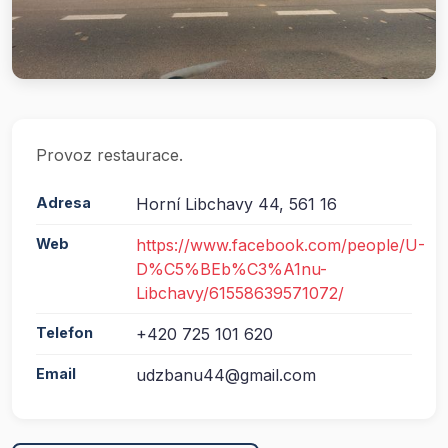
Provoz restaurace.
Adresa
Horní Libchavy 44, 561 16
Web
https://www.facebook.com/people/U-
D%C5%BEb%C3%A1nu-
Libchavy/61558639571072/
Telefon
+420 725 101 620
Email
udzbanu44@gmail.com