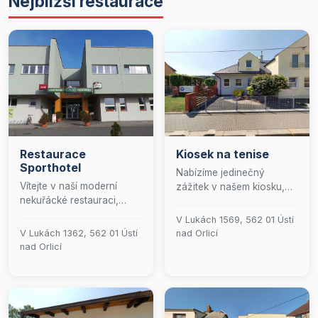
Nejbližší restaurace
Restaurace
Kiosek na tenise
Sporthotel
Nabízíme jedinečný
Vítejte v naší moderní
zážitek v našem kiosku,
nekuřácké restauraci,
kde se snoubí tradiční
která nabízí kulinářský
české řemeslo s moderní
V Lukách 1569, 562 01 Ústí
zážitek od snídaní až po
pohostinností. U nás si
V Lukách 1362, 562 01 Ústí
nad Orlicí
večeře. Naše prostory s
vychutnáte dokonale
nad Orlicí
kapacitou pro 60 hostů
načepované pivo a
jsou ideální pro
grilované speciality, které
každodenní setkání i
uspokojí i ty nejnáročnější
speciální události. Pro
gurmány. Přijďte si užít
soukromé akce je k
přátelskou atmosféru a