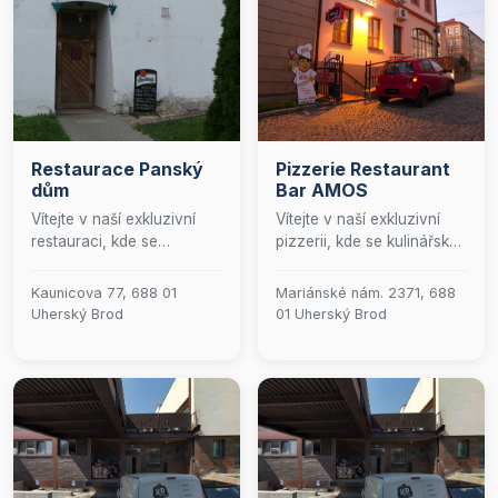
Restaurace Panský
Pizzerie Restaurant
dům
Bar AMOS
Vítejte v naší exkluzivní
Vítejte v naší exkluzivní
restauraci, kde se
pizzerii, kde se kulinářské
kulinářské umění snoubí s
umění snoubí s elegancí a
elegantní atmosférou.
sofistikovaností. Naše
Kaunicova 77, 688 01
Mariánské nám. 2371, 688
Naše menu, pečlivě
menu je pečlivě sestaveno
Uherský Brod
01 Uherský Brod
sestavené z vybraných
tak, aby uspokojilo i ty
studených i teplých
nejnáročnější gurmánské
pokrmů, je doplněno
chutě. Nabízíme široký
širokou nabídkou
výběr vynikajících pizz,
alkoholických a
lahodných teplých
nealkoholických nápojů,
pokrmů, osvěžujících
které uspokojí i ty
salátů a dokonale
nejnáročnější chuťové
připravených těstovin.