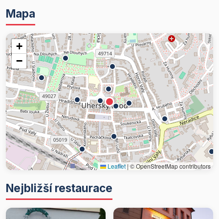
Mapa
+
−
Leaflet
|
© OpenStreetMap contributors
Nejbližší restaurace