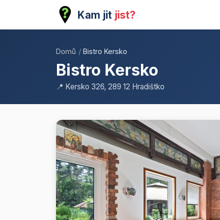
Kam jit
jist?
Domů
/
Bistro Kersko
Bistro Kersko
📍 Kersko 326, 289 12 Hradištko