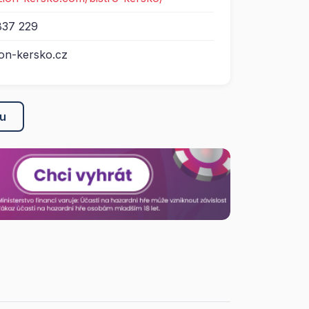
837 229
on-kersko.cz
ku