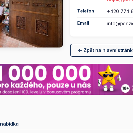
Telefon
+420 774 
Email
info@penzi
← Zpět na hlavní strán
 nabídka