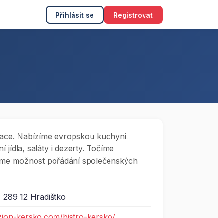
Přihlásit se
Registrovat
race. Nabízíme evropskou kuchyni.
 jídla, saláty i dezerty. Točíme
zíme možnost pořádání společenských
 289 12 Hradištko
zion-kersko.com/bistro-kersko/