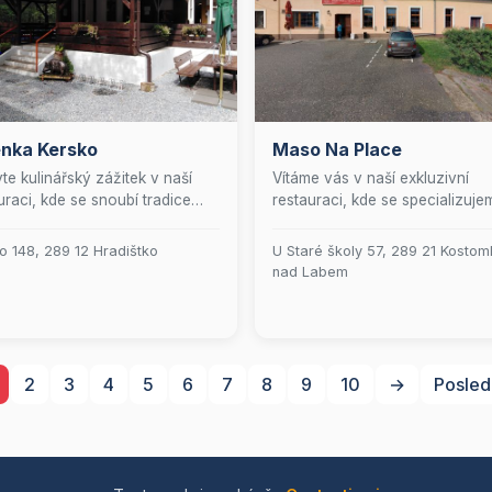
enka Kersko
Maso Na Place
te kulinářský zážitek v naší
Vítáme vás v naší exkluzivní
uraci, kde se snoubí tradice
restauraci, kde se specializuje
é kuchyně s moderním
mistrovsky připravené burgery,
upem. Nabízíme pečlivě
potěší i ty nejnáročnější gurmá
o 148, 289 12 Hradištko
U Staré školy 57, 289 21 Kostom
vené denní menu i stálou
Naše menu je obohaceno o la
nad Labem
ku, která potěší každého
předkrmy a dezerty, které jsou
na. Pro dokonalý zážitek si
výsledkem naší jedinečné kulin
tnejte pečlivě čepovaná piva
kreativity. Pro vaše pohodlí na
inus, Postřižiny a Pilsner
rozvoz a prvotřídní cateringov
ll, která skvěle doplní vaše
služby, které přinesou naše
2
3
4
5
6
7
8
9
10
→
Posled
delikatesy přímo k vám. Naše
elegantní prostory zahrnují jak
intimní salónek pro menší setká
tak i velkolepý sál pro pořádán
výjimečných společenských