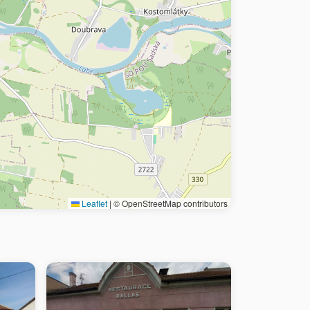
Leaflet
|
© OpenStreetMap contributors