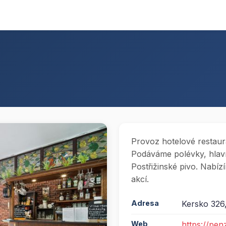
Provoz hotelové restau
Podáváme polévky, hlavní
Postřižinské pivo. Nabí
akcí.
Adresa
Kersko 326,
Web
https://pen