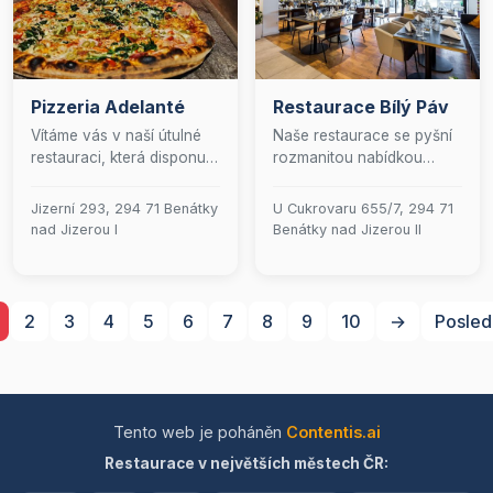
ikonickými pivními skvosty,
domova, nabízíme také
které podtrhnou váš
rychlý a spolehlivý
gurmánský zážitek.
rozvoz. Přijďte si užít
skvělou chuť a prvotřídní
Pizzeria Adelanté
Restaurace Bílý Páv
servis.
Vítáme vás v naší útulné
Naše restaurace se pyšní
restauraci, která disponuje
rozmanitou nabídkou
kapacitou pro 50 hostů.
delikátních pokrmů, které
Specializujeme se na
uspokojí i ty nejnáročnější
Jizerní 293, 294 71 Benátky
U Cukrovaru 655/7, 294 71
autentické pokrmy italské
gurmány.
nad Jizerou I
Benátky nad Jizerou II
kuchyně, včetně lahodné
pizzy připravované podle
tradičních receptur. Jsme
ideálním místem pro
2
3
4
5
6
7
8
9
10
→
Posled
pořádání rodinných
setkání i firemních akcí,
kde se postaráme o každý
detail vaší oslavy. V letních
měsících můžete využít
Tento web je poháněn
Contentis.ai
naši prostornou zahrádku,
Restaurace v největších městech ČR:
kde najdete gril, ohniště a
zábavné prvky pro děti,