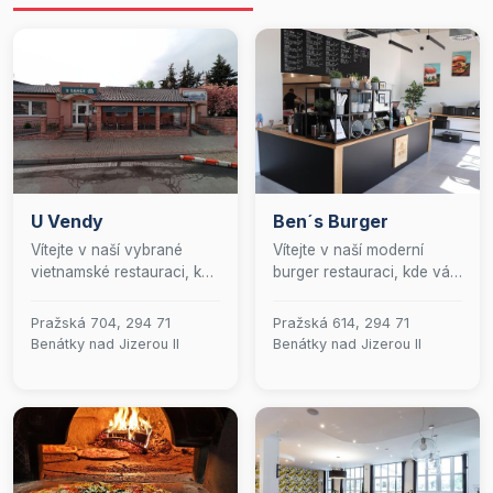
U Vendy
Ben´s Burger
Vítejte v naší vybrané
Vítejte v naší moderní
vietnamské restauraci, kde
burger restauraci, kde vás
se tradice setkává s
čeká jedinečný kulinářský
elegancí. Naše nabídka
zážitek. Naše menu nabízí
Pražská 704, 294 71
Pražská 614, 294 71
čepovaných piv zahrnuje
nejen šťavnaté burgery,
Benátky nad Jizerou II
Benátky nad Jizerou II
výběr těch nejlepších
ale také lahodné tortilly,
českých značek:
čerstvé saláty, rozmanité
Staropramen, Pilsner
přílohy a výběr chutných
Urquell a Kozel. Přijďte si
dipů. K dokonalému jídlu
vychutnat autentické
patří i osvěžující nápoje.
vietnamské pokrmy v
Ať už si přejete pochutnat
kombinaci s těmito
si u nás, nebo v pohodlí