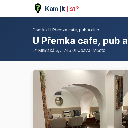
Kam jit
jist?
Domů
/
U Přemka cafe, pub a club
U Přemka cafe, pub a
📍 Mnišská 5/7, 746 01 Opava, Město