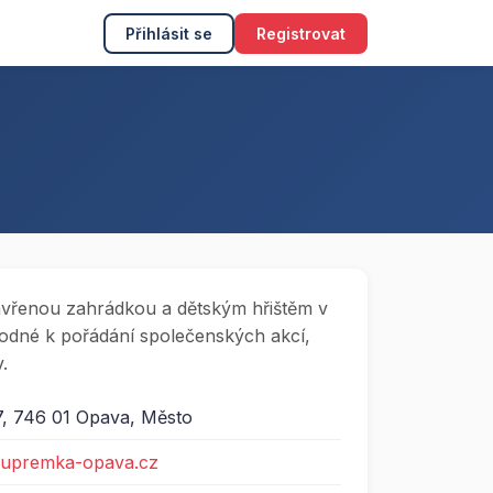
Přihlásit se
Registrovat
avřenou zahrádkou a dětským hřištěm v
hodné k pořádání společenských akcí,
.
7, 746 01 Opava, Město
.upremka-opava.cz