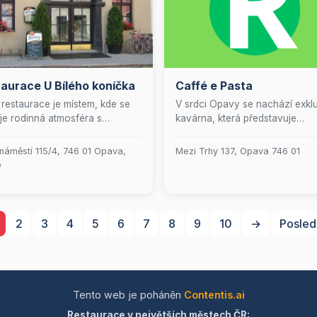
aurace U Bílého koníčka
Caffé e Pasta
restaurace je místem, kde se
V srdci Opavy se nachází exklu
je rodinná atmosféra s
kavárna, která představuje
ářským uměním. Zveme vás k
dokonalou symbiózu elegance
tí nezapomenutelných chvil u
kulinářského umění. Tento útul
 náměstí 115/4, 746 01 Opava,
Mezi Trhy 137, Opava 746 01
 plného vynikajících pokrmů,
klenot nabízí neodolatelné dom
o
 připravujeme s láskou a
dezerty, které jsou připravová
vostí. Přijďte a staňte se
láskou a pečlivostí, aby uspokoj
stí naší rozrůstající se rodiny,
ty nejnáročnější chutě. Naše k
aždý host je vítán s otevřenou
pečlivě vybraná a mistrovsky
2
3
4
5
6
7
8
9
10
→
Posled
í.
připravená, povznese vaše sm
na novou úroveň. Ráno vás
přivítáme bohatou nabídkou sní
zatímco odpoledne můžete oku
naši čerstvě připravenou pastu
Tento web je poháněn
Contentis.ai
která je skutečným požitkem p
Restaurace v největších městech ČR:
gurmány. Přijďte a zažijte jedi