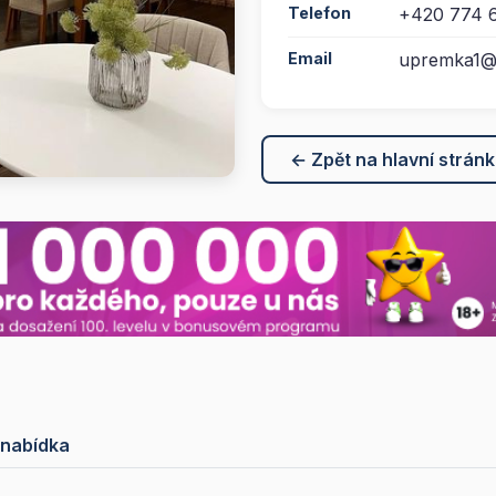
Telefon
+420 774 6
Email
upremka1@
← Zpět na hlavní strán
 nabídka