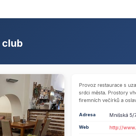
 club
Provoz restaurace s uz
srdci města. Prostory v
firemních večírků a oslav
Adresa
Mnišská 5/
Web
http://www