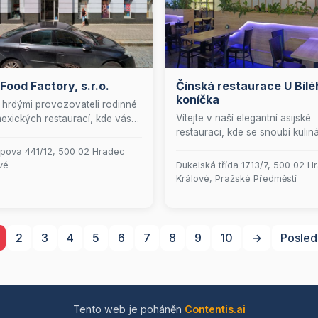
ood Factory, s.r.o.
Čínská restaurace U Bílé
koníčka
hrdými provozovateli rodinné
Vítejte v naší elegantní asijské
mexických restaurací, kde vás
restauraci, kde se snoubí kulin
autentický kulinářský zážitek.
tradice Číny, Vietnamu a Thajs
te se do světa svěžích a
pova 441/12, 500 02 Hradec
dokonalé harmonii. Naši zkuše
ných mexických specialit, které
vé
Dukelská třída 1713/7, 500 02 H
šéfkuchaři vás zavedou na
aservírujeme s profesionálním
Králové, Pražské Předměstí
chuťovou cestu plnou autenti
em a vřelou pohostinností.
pokrmů, které jsou připravován
te si vychutnat chuť Mexika v
vášní a precizností. Kromě toh
ním a přátelském prostředí.
zveme k objevování naší rozsá
2
3
4
5
6
7
8
9
10
→
Posled
nabídky sushi setů, které uspoko
ty nejnáročnější milovníky této
japonské delikatesy. Přijďte a 
se unést smyslovým zážitkem, 
vás přenese do srdce Asie.
Tento web je poháněn
Contentis.ai