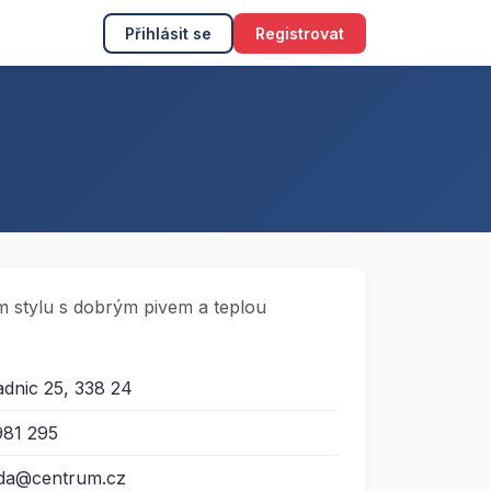
Přihlásit se
Registrovat
 stylu s dobrým pivem a teplou
adnic 25, 338 24
981 295
oda@centrum.cz