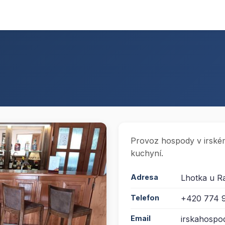
Provoz hospody v irském
kuchyní.
Adresa
Lhotka u R
Telefon
+420 774 
Email
irskahosp