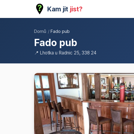
Kam jit
jist?
Domů
/
Fado pub
Fado pub
📍 Lhotka u Radnic 25, 338 24