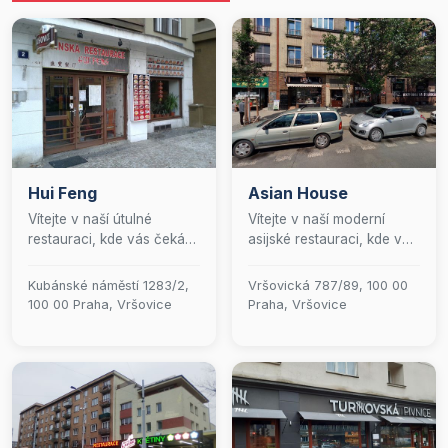
Hui Feng
Asian House
Vítejte v naší útulné
Vítejte v naší moderní
restauraci, kde vás čeká
asijské restauraci, kde vás
jedinečná kulinářská cesta
čeká jedinečný kulinářský
napříč Asií! Nechte se
zážitek. Nabízíme pestrou
Kubánské náměstí 1283/2,
Vršovická 787/89, 100 00
unést chutěmi autentické
škálu lahodných pokrmů,
100 00 Praha, Vršovice
Praha, Vršovice
čínské a thajské kuchyně,
včetně čerstvých salátů,
zatímco si pochutnáváte
autentických polévek Pho,
na mistrovsky
chutných nudlí, delikátních
připraveném japonském
dezertů a mistrovsky
sushi. K tomu vám rádi
připraveného sushi. Přijďte
načepujeme vychlazené
a objevte harmonii chutí,
pivo nebo nabídneme
která vás přenese do