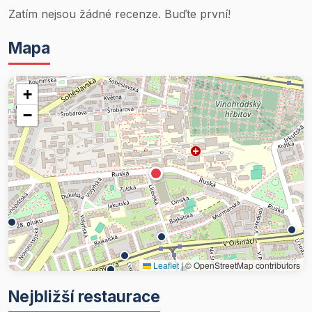
Zatím nejsou žádné recenze. Buďte první!
Mapa
+
−
Leaflet
|
© OpenStreetMap contributors
Nejbližší restaurace