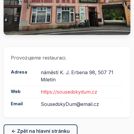
Provozujeme restauraci.
Adresa
náměstí K. J. Erbena 98, 507 71
Miletín
Web
https://sousedskydum.cz
Email
SousedskyDum@email.cz
← Zpět na hlavní stránku