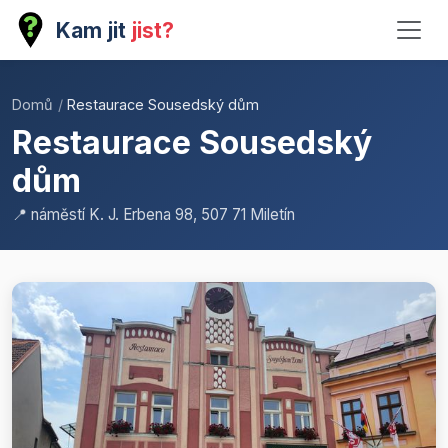
Kam jit
jist?
Domů
/
Restaurace Sousedský dům
Restaurace Sousedský
dům
📍 náměstí K. J. Erbena 98, 507 71 Miletín