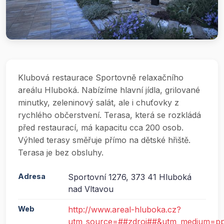
Klubová restaurace Sportovně relaxačního
areálu Hluboká. Nabízíme hlavní jídla, grilované
minutky, zeleninový salát, ale i chuťovky z
rychlého občerstvení. Terasa, která se rozkládá
před restaurací, má kapacitu cca 200 osob.
Výhled terasy směřuje přímo na dětské hřiště.
Terasa je bez obsluhy.
Adresa
Sportovní 1276, 373 41 Hluboká
nad Vltavou
Web
http://www.areal-hluboka.cz?
utm_source=##zdroj##&utm_medium=pp