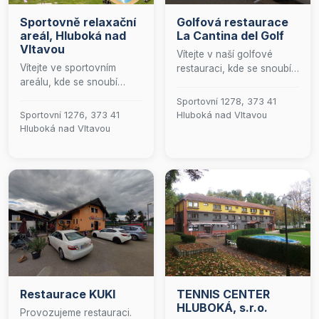
Sportovně relaxační
Golfová restaurace
areál, Hluboká nad
La Cantina del Golf
Vltavou
Vítejte v naší golfové
Vítejte ve sportovním
restauraci, kde se snoubí
areálu, kde se snoubí
vášeň pro skvělé jídlo s
aktivní odpočinek s
přátelskou atmosférou. U
Sportovní 1278, 373 41
moderními zážitky.
nás si můžete pochutnat
Sportovní 1276, 373 41
Hluboká nad Vltavou
Nabízíme širokou škálu
na pestré nabídce
Hluboká nad Vltavou
atrakcí pro všechny
předkrmů, hlavních chodů,
věkové kategorie: od
salátů, těstovin a
vzrušujícího lanového
lahodných dezertů, vše
centra a dětského
pečlivě připravené z těch
lanáčku, přes
nejčerstvějších surovin.
dobrodružný minigolf až
Naše srdce bije pro
po zábavní hřiště
španělskou kuchyni, ale
Špuntárium. Pro milovníky
nebojte se, najdete u nás i
skákání máme připravenou
oblíbené mezinárodní a
obří nafukovací trampolínu
české pokrmy. Přijďte si
a pro nadšence
užít kulinářský zážitek,
Restaurace KUKI
TENNIS CENTER
plážového volejbalu
který potěší vaše chuťové
HLUBOKÁ, s.r.o.
kvalitní hřiště. V našem
pohárky!
Provozujeme restauraci.