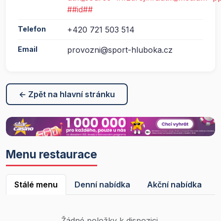
##id##
Telefon
+420 721 503 514
Email
provozni@sport-hluboka.cz
← Zpět na hlavní stránku
Menu restaurace
Stálé menu
Denní nabídka
Akční nabídka
Žádné položky k dispozici.