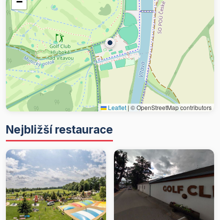
−
Leaflet
|
© OpenStreetMap contributors
Nejbližší restaurace