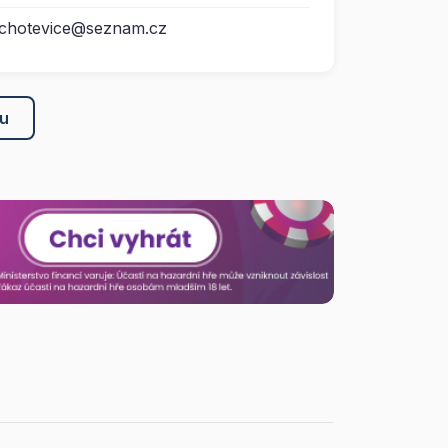
.chotevice@seznam.cz
ku