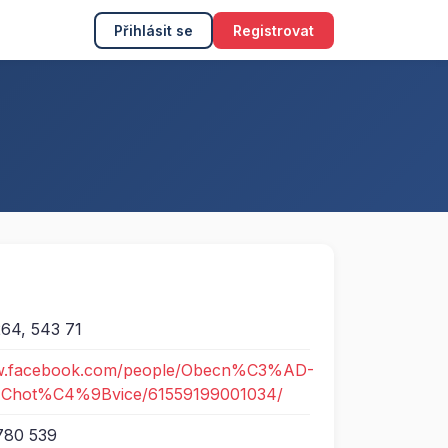
Přihlásit se
Registrovat
264, 543 71
ww.facebook.com/people/Obecn%C3%AD-
e-Chot%C4%9Bvice/61559199001034/
780 539