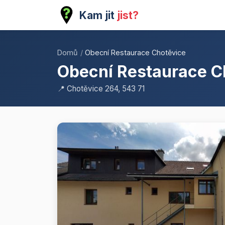
Kam jit
jist?
Domů
/
Obecní Restaurace Chotěvice
Obecní Restaurace C
📍 Chotěvice 264, 543 71