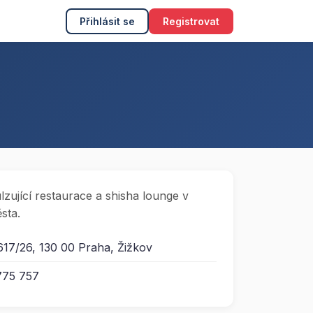
Přihlásit se
Registrovat
lzující restaurace a shisha lounge v
sta.
617/26, 130 00 Praha, Žižkov
775 757