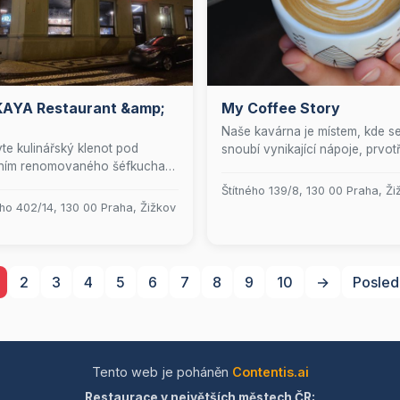
KAYA Restaurant &amp;
My Coffee Story
Naše kavárna je místem, kde s
te kulinářský klenot pod
snoubí vynikající nápoje, prvotř
ním renomovaného šéfkuchaře
káva, lahodné dezerty a pečliv
 Gudzovatého, kde se tradiční
připravená obědová menu. Přijď
Štítného 139/8, 130 00 Praha, Ži
ská kuchyně snoubí s
vychutnat jedinečný zážitek v
ého 402/14, 130 00 Praha, Žižkov
ními fusion prvky. Naše
prostředí, které je stvořeno pr
urace nabízí nezapomenutelný
pohodlí a kulinářské potěšení.
onomický zážitek, který osloví
hny smysly a zanechá ve vás
2
3
4
5
6
7
8
9
10
→
Posled
 po dalším objevování
ečných chutí.
Tento web je poháněn
Contentis.ai
Restaurace v největších městech ČR: