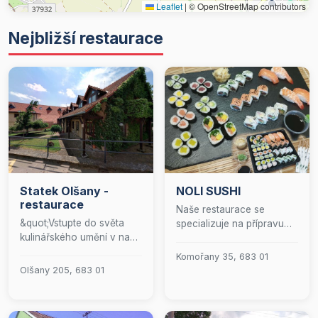
Leaflet
|
© OpenStreetMap contributors
Nejbližší restaurace
Statek Olšany -
NOLI SUSHI
restaurace
Naše restaurace se
&quot;Vstupte do světa
specializuje na přípravu
kulinářského umění v naší
autentického japonského
nově otevřené restauraci,
sushi, které je vytvářeno s
Komořany 35, 683 01
která nabízí nejen
důrazem na kvalitu a
Olšany 205, 683 01
výjimečné gastronomické
čerstvost surovin. Každé
zážitky, ale také luxusní
sousto je pečlivě
ubytování pro ty, kteří
připraveno tak, aby