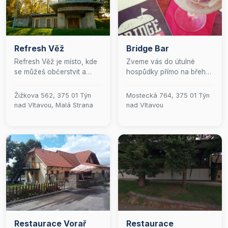
Refresh Věž
Bridge Bar
Refresh Věž je místo, kde
Zveme vás do útulné
se můžeš občerstvit a
hospůdky přímo na břehu
přitom nasávat, nejen
malebné Vltavy, kde si
atmosféru, skvělého místa
můžete pochutnat na
Žižkova 562, 375 01 Týn
Mostecká 764, 375 01 Týn
a pohledu přímo na Vltavu.
šťavnatém burgeru a
nad Vltavou, Malá Strana
nad Vltavou
Připravujeme šťavnaté Hot
vychutnat si skvěle
dogy. Čepujeme Bernarda
vychlazené pivo. Každý
a osvěžíme Tě alko i
čtvrtek se navíc můžete
nealko drinky nebo
stát součástí přátelské
italskou kávou. Rádi Ti u
atmosféry při našem
nás uspořádáme oslavu
Hospodském kvízu, který
nebo večírek.
je oblíbenou týmovou
vědomostní soutěží
probíhající v mnoha
podnicích po celé
republice. Přijďte si užít
Restaurace Vorař
Restaurace
večer plný zábavy,