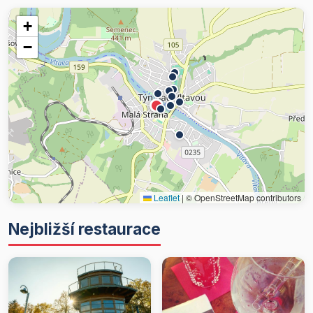
+
−
Leaflet
|
© OpenStreetMap contributors
Nejbližší restaurace