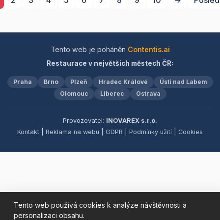
2
3
4
5
6
7
8
9
10
→
Posled
Rodiny s dětmi ocení naše
skvělé dětské hřiště a
útulný koutek, kde se malí
dobrodruzi mohou vyřádit.
Pro vaše pohodlí nabízíme
Tento web je poháněn
Contentis.ai
prostorné parkoviště,
Restaurace v největších městech ČR:
příjemné venkovní
posezení a samozřejmě
Praha
Brno
Plzeň
Hradec Králové
Ústí nad Labem
bezplatné WiFi připojení,
abyste mohli být stále v
Olomouc
Liberec
Ostrava
kontaktu. Ať už plánujete
oslavu, svatbu, firemní
Provozovatel:
INOVAREX s.r.o.
večírek nebo školení, jsme
Kontakt
|
Reklama na webu
|
GDPR
|
Podmínky užití
|
Cookies
tu, abychom z vaší akce
udělali nezapomenutelný
zážitek. Přijďte a objevte
kouzlo naší restaurace!
Tento web používá cookies k analýze návštěvnosti a
personalizaci obsahu.