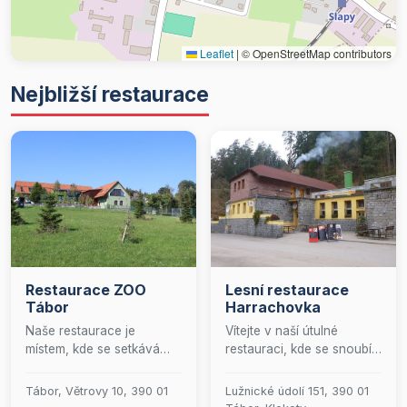
Leaflet
|
© OpenStreetMap contributors
Nejbližší restaurace
Restaurace ZOO
Lesní restaurace
Tábor
Harrachovka
Naše restaurace je
Vítejte v naší útulné
místem, kde se setkává
restauraci, kde se snoubí
česká tradice s chutěmi z
tradice s moderním
celého světa. Přijďte si
přístupem. S láskou
Tábor, Větrovy 10, 390 01
Lužnické údolí 151, 390 01
pochutnat na oblíbených
připravujeme jak teplé, tak