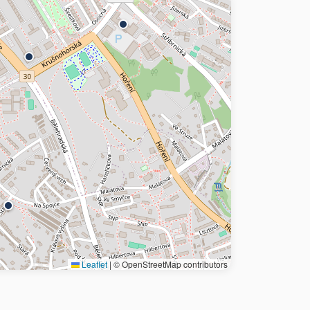
Leaflet
|
© OpenStreetMap contributors