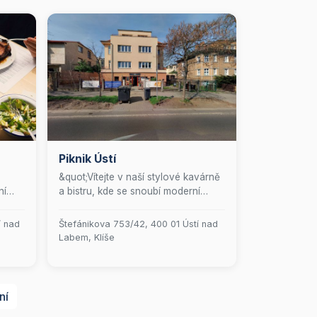
Piknik Ústí
&quot;Vítejte v naší stylové kavárně
ní
a bistru, kde se snoubí moderní
raná
design s vynikající kulinářskou
dné
nabídkou. Přijďte si užít jedinečnou
í nad
Štefánikova 753/42, 400 01 Ústí nad
aná
atmosféru a nechte se hýčkat našimi
Labem, Klíše
te si
pečlivě připravenými pokrmy a
í
výběrovou kávou.&quot;
ní