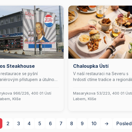
ros Steakhouse
Chaloupka Ústí
restaurace se pyšní
V naší restauraci na Severu s
riérovým přístupem a útulnou
hrdostí ctíme tradice a regionál
 zahrádkou, ideální pro příjemné
hodnoty. Nabízíme pečlivě vyb
ení. Vstupte do světa
piva z místních pivovarů, laho
ykova 966/226, 400 01 Ústí
Masarykova 53/223, 400 01 Úst
tické retro americké atmosféry,
maso z českých farem a vybr
abem, Klíše
Labem, Klíše
a vás čeká pestrá nabídka
vína z rodinných vinařství. Přijď
ceti klasických amerických
vychutnat autentické chutě naš
mů. Naše kuchyně je založena
země v moderním a příjemném
votřídním mase plemene
prostředí.
2
3
4
5
6
7
8
9
10
→
Posled
e d'Aquitaine, pečlivě