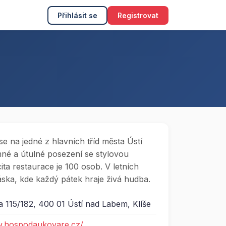
Přihlásit se
Registrovat
se na jedné z hlavních tříd města Ústí
mné a útulné posezení se stylovou
ta restaurace je 100 osob. V letních
áska, kde každý pátek hraje živá hudba.
 115/182, 400 01 Ústí nad Labem, Klíše
w.hospodaukovare.cz/