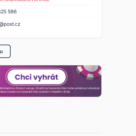
825 586
k@post.cz
ku