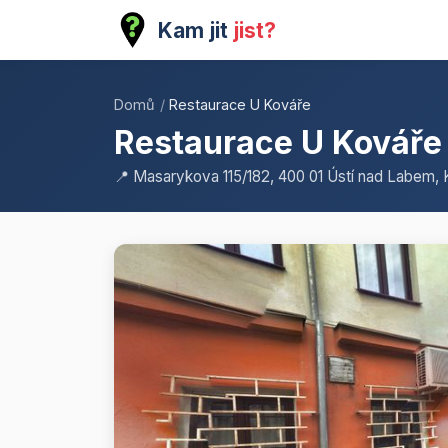
Kam jit
jist?
Domů
/
Restaurace U Kováře
Restaurace U Kováře
📍 Masarykova 115/182, 400 01 Ústí nad Labem, 