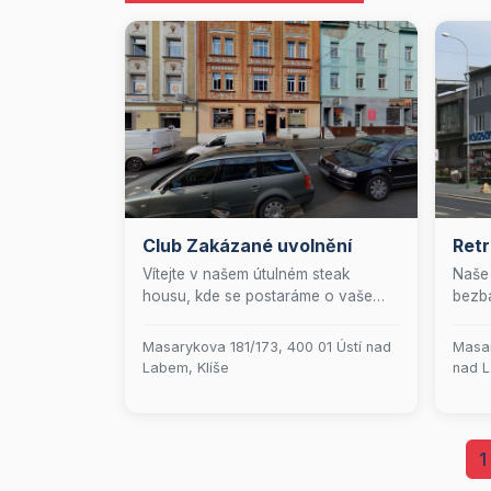
Club Zakázané uvolnění
Ret
Vítejte v našem útulném steak
Naše 
housu, kde se postaráme o vaše
bezba
chuťové pohárky! S kapacitou pro
letní
30 hostů nabízíme skvělou
posez
Masarykova 181/173, 400 01 Ústí nad
Masar
atmosféru a vynikající jídla z naší
auten
Labem, Klíše
nad L
teplé kuchyně. Můžete si vychutnat
kde n
skvěle vychlazené točené pivo
čtyři
nebo si vybrat z naší široké nabídky
pokr
alkoholických a nealkoholických
na pr
1
nápojů. A když je venku krásně,
Blond