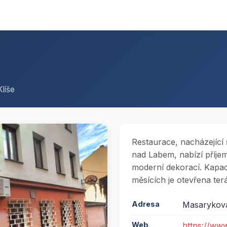
Klíše
Restaurace, nacházející 
nad Labem, nabízí příje
moderní dekorací. Kapaci
měsících je otevřena ter
Adresa
Masarykova
Web
https://ww