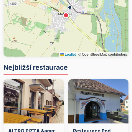
Leaflet
|
© OpenStreetMap contributors
Nejbližší restaurace
ALTRO PIZZA &amp;
Restaurace Pod