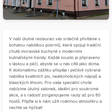
V naší útulné restauraci vás srdečně přivítáme s
bohatou nabídkou pokrmů, které spojují tradiční
chutě moravské kuchyně s moderními
kulinářskými trendy. Každé sousto je připraveno
s láskou a péčí, abyste se u nás cítili jako doma.
K dokonalému zážitku přispěje i pečlivě vybraná
nabídka kvalitních piv, nealkoholických nápojů a
klasických lihovin. Pro vaše speciální chvíle
nabízíme útulný salonek, ideální pro soukromé
akce, a s radostí zorganizujeme rauty až pro 80
hostů. Přijďte si k nám užít rodinnou atmosféru a
nechte se hýčkat!