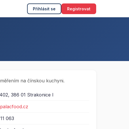
Přihlásit se
Registrovat
aměřením na čínskou kuchyni.
402, 386 01 Strakonice I
.palacfood.cz
11 063