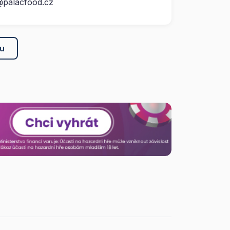
@palacfood.cz
ku