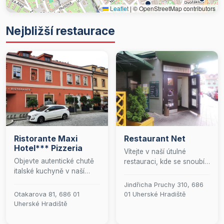
Leaflet
|
© OpenStreetMap contributors
Nejbližší restaurace
Ristorante Maxi
Restaurant Net
Hotel*** Pizzeria
Vítejte v naší útulné
Objevte autentické chutě
restauraci, kde se snoubí
italské kuchyně v naší
skvělá atmosféra s
restauraci, kde se snoubí
pestrou nabídkou
Jindřicha Pruchy 310, 686
tradiční recepty s
lahodných pokrmů a
Otakarova 81, 686 01
01 Uherské Hradiště
moderními technikami.
osvěžujících nápojů. Ať už
Uherské Hradiště
Nabízíme široký výběr
plánujete svatbu,
teplých i studených
promoce, rodinnou oslavu