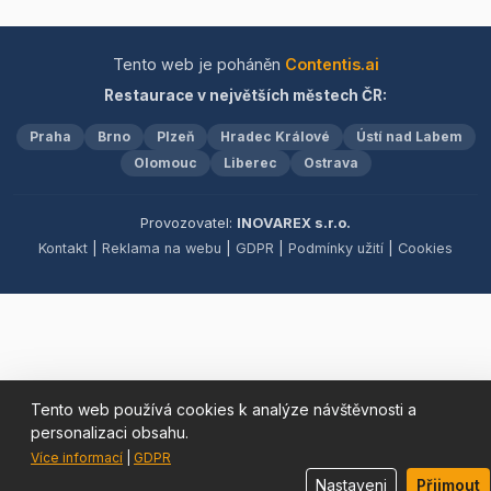
jsou mistrovsky
připraveny z prvotřídních
surovin. Doplnit je můžete
Tento web je poháněn
Contentis.ai
zlatavými hranolky,
Restaurace v největších městech ČR:
křupavými cibulovými
kroužky nebo svěžím
Praha
Brno
Plzeň
Hradec Králové
Ústí nad Labem
domácím salátem
Olomouc
Liberec
coleslaw. Pro dokonalý
Ostrava
zážitek nabízíme řadu
sofistikovaných dresinků,
Provozovatel:
INOVAREX s.r.o.
které povýší každý pokrm
Kontakt
|
Reklama na webu
|
GDPR
|
Podmínky užití
|
Cookies
na umělecké dílo. Přijďte a
nechte se hýčkat v
prostředí, kde každý detail
hraje svou roli v symfonii
chutí.
Tento web používá cookies k analýze návštěvnosti a
personalizaci obsahu.
Více informací
|
GDPR
Nastaveni
Přijmout