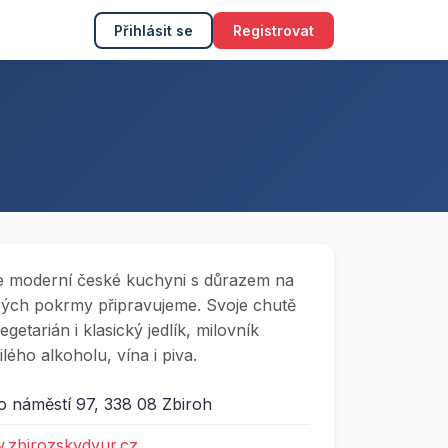
Přihlásit se
Registrovat
e moderní české kuchyni s důrazem na
erých pokrmy připravujeme. Svoje chutě
getarián i klasický jedlík, milovník
lého alkoholu, vína i piva.
 náměstí 97, 338 08 Zbiroh
w.zbirozskydvur.cz