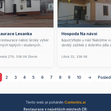
taurace Lesanka
Hospoda Na návsi
restaurace nabízí široký výběr
&quot;Vítejte u nás! Nabízíme 
ných teplých i studených
skvělý zážitek z dobrého jídla 
ů, které uspokojí i ty
příjemného prostředí. Přijďte
ročnější gurmány. Můžete si
ochutnat naše speciality a užijt
nská 276, 338 08 Zbiroh
Líšná 32, 338 08
tnat pečlivě vybrané
pohodovou atmosféru, kde se
olické i nealkoholické nápoje,
budete cítit jako doma.&quot;
 doplní váš kulinářský zážitek.
aše pohodlí je k dispozici
2
3
4
5
6
7
8
9
10
→
Posled
ntní salonek a příjemná
dka, kde si můžete užít
dnou atmosféru. Navštivte nás
evte dokonalou kombinaci
 a pohostinnosti.
Tento web je poháněn
Contentis.ai
Restaurace v největších městech ČR: