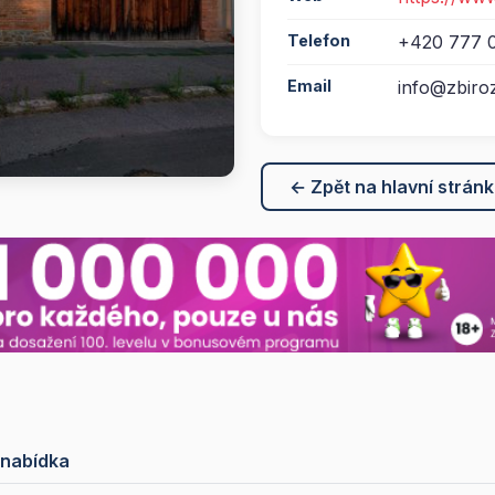
Telefon
+420 777 
Email
info@zbiro
← Zpět na hlavní strán
 nabídka