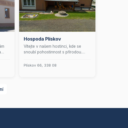
Hospoda Plískov
vám
Vítejte v našem hostinci, kde se
a
snoubí pohostinnost s přírodou.
Naše zařízení je ideálním útočištěm
e si
pro rodiny s dětmi, nadšené
Plískov 66, 338 08
sportovce i všechny milovníky
přírody. Přijďte si vychutnat
jedinečnou atmosféru a nechte se
hýčkat naší prvotřídní péčí.
ní