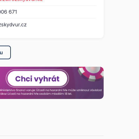
006 671
zskydvur.cz
ku