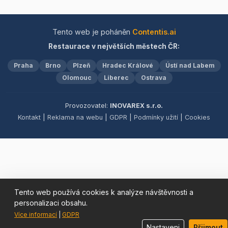
Naším cílem je, abyste se
profesionálně vybavené
u nás cítili jako doma a
bowlingové dráhy, které
odcházeli s úsměvem na
zaručují zábavu pro
Tento web je poháněn
Contentis.ai
tváři.&quot;
všechny generace.
Restaurace v největších městech ČR:
Praha
Brno
Plzeň
Hradec Králové
Ústí nad Labem
Olomouc
Liberec
Ostrava
Provozovatel:
INOVAREX s.r.o.
Kontakt
|
Reklama na webu
|
GDPR
|
Podmínky užití
|
Cookies
Tento web používá cookies k analýze návštěvnosti a
personalizaci obsahu.
Více informací
|
GDPR
Nastaveni
Přijmout