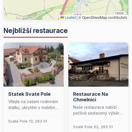
Leaflet
|
© OpenStreetMap contributors
Nejbližší restaurace
Statek Svaté Pole
Restaurace Na
Chmelnici
Vítejte na našem rodinném
Naše restaurace nabízí
statku, ukrytém v malebné
pečlivě sestavený výběr
vesničce kousek od
studených pokrmů,
Prahy. Tady se můžete
Svaté Pole 13, 263 01
doplněný širokým
těšit na skvělou kuchyni,
Svaté Pole 62, 263 01
sortimentem alkoholických
osvěžující pivo Bernard a