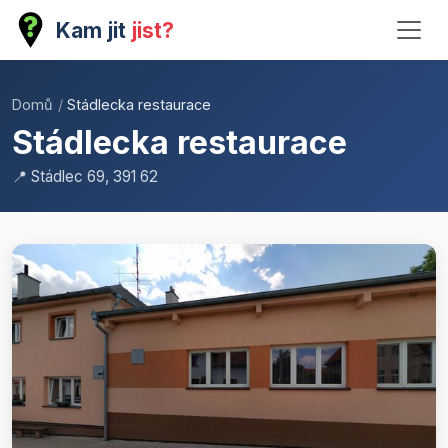
Kam jit
jist?
Domů
/
Stádlecka restaurace
Stádlecka restaurace
📍 Stádlec 69, 391 62