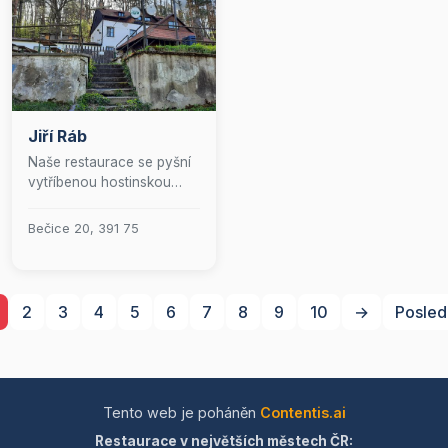
výborné jídlo!&quot;
Jiří Ráb
Naše restaurace se pyšní
vytříbenou hostinskou
činností, která ztělesňuje
dokonalost a eleganci v
Bečice 20, 391 75
každém detailu. Nabízíme
jedinečný kulinářský
zážitek, kde se tradiční
pohostinnost snoubí s
2
3
4
5
6
7
8
9
10
→
Posled
moderním
gastronomickým uměním.
Přijďte a nechte se hýčkat
v prostředí, kde se vysoká
úroveň služeb setkává s
Tento web je poháněn
Contentis.ai
neodolatelnou chutí.
Restaurace v největších městech ČR: