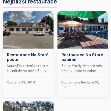
Nejbližší restaurace
Restaurace Na Staré
Restaurace Na Staré
poště
papírně
&quot;Exkluzivní zážitek z
&quot;Každý den pro vás
kulinářského umění&quot;
připravujeme lahodné
speciality, které si můžete
vychutnat na naší útulné
Opařany 33, 391 61
Dobronice u Bechyně 51,
zahrádce. Ať už se k nám
391 65
dostavíte jakkoli, náš
bezbariérový přístup vám
zaručí pohodlí a snadný
přístup. Přijďte si užít
skvělou atmosféru a