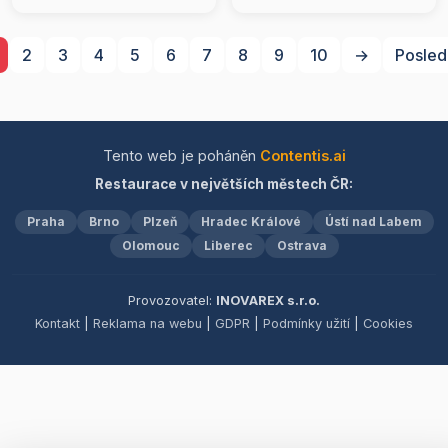
těstoviny a svěží saláty. A
jedinečné prostředí, které
nezapomínáme ani na
vás přenese do časů
sladkou tečku v podobě
dávno minulých, a nechte
2
3
4
5
6
7
8
9
10
→
Posled
našich delikátních dezertů.
se hýčkat pohostinností,
Přijďte si k nám užít
která je u nás
nezapomenutelný
samozřejmostí.
kulinářský zážitek v
přátelské atmosféře, kde
Tento web je poháněn
Contentis.ai
se budete cítit jako doma.
Restaurace v největších městech ČR:
Praha
Brno
Plzeň
Hradec Králové
Ústí nad Labem
Olomouc
Liberec
Ostrava
Provozovatel:
INOVAREX s.r.o.
Kontakt
|
Reklama na webu
|
GDPR
|
Podmínky užití
|
Cookies