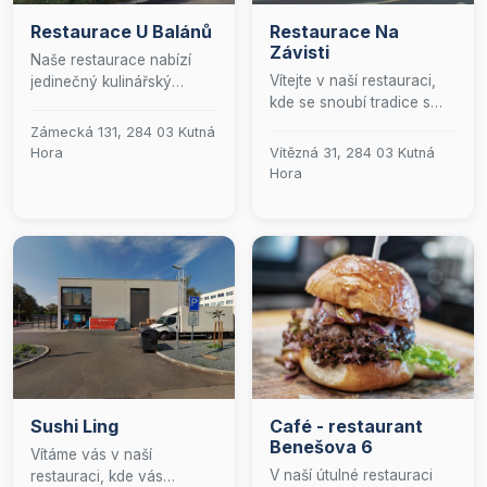
Restaurace U Balánů
Restaurace Na
Závisti
Naše restaurace nabízí
Vítejte v naší restauraci,
jedinečný kulinářský
kde se snoubí tradice s
zážitek, který spojuje to
výjimečnou chutí.
nejlepší z české a
Zámecká 131, 284 03 Kutná
Nabízíme pečlivě
mezinárodní kuchyně.
Hora
Vítězná 31, 284 03 Kutná
připravené pokrmy, které
Hosté si mohou vychutnat
Hora
ctí bohaté dědictví české
pečlivě vybraná jídla v
kuchyně. U nás si
příjemném prostředí,
vychutnáte jak klasické
doplněná o široký výběr
české speciality, tak i
čepovaného piva. Pro ty,
tradiční jídla, která vás
kteří preferují stolování
přenesou do srdce naší
pod širým nebem, je k
kultury. Přijďte si užít
dispozici naše malebná
autentický gurmánský
venkovní zahrádka, ideální
zážitek v příjemném
pro relaxaci a vychutnání
prostředí.
si gastronomických
specialit.
Sushi Ling
Café - restaurant
Benešova 6
Vítáme vás v naší
V naší útulné restauraci
restauraci, kde vás