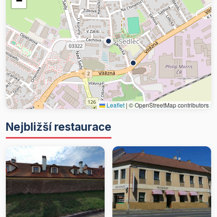
−
Leaflet
|
© OpenStreetMap contributors
Nejbližší restaurace