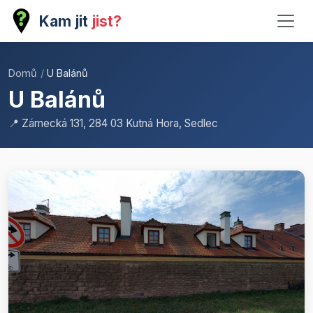
Kam jit
jist?
Domů
/
U Balánů
U Balánů
📍 Zámecká 131, 284 03 Kutná Hora, Sedlec