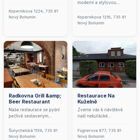
moderní a stylovou
všechny příležitosti! Uvnitř
restauraci, která nabízí
máme pohodlné sezení
Koperníkova 1224, 735 81
jedinečný kulinářský
pro 75 hostů, včetně
Nový Bohumín
Koperníkova 1216, 735 81
zážitek. Naše menu je
elegantní banketky pro
Nový Bohumín
pečlivě sestaveno z
speciální události. A pokud
čerstvých surovin a
máte rádi čerstvý vzduch,
inspirováno jak tradičními,
naše kryté venkovní
tak inovativními recepty.
posezení pojme až 100
Přijďte si vychutnat
lidí. Přijďte si užít skvělou
výjimečné pokrmy v
atmosféru a vynikající jídlo
elegantním prostředí s
s přáteli a rodinou!
prvotřídním
servisem.&quot;
Radkovna Grill &amp;
Restaurace Na
Beer Restaurant
Kuželně
Naše restaurace se pyšní
Zveme vás k návštěvě
pečlivě sestaveným
naší nekuřácké
denním menu, které láká
restaurace, která nabízí
svou rozmanitostí a
pohodlné posezení pro 50
Šunychelská 1159, 735 81
Fügnerova 877, 735 81
kvalitou. Každý den pro
hostů. Pro milovníky
Nový Bohumín
Nový Bohumín