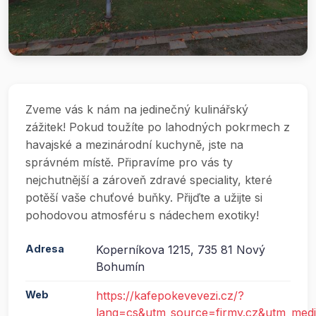
Zveme vás k nám na jedinečný kulinářský
zážitek! Pokud toužíte po lahodných pokrmech z
havajské a mezinárodní kuchyně, jste na
správném místě. Připravíme pro vás ty
nejchutnější a zároveň zdravé speciality, které
potěší vaše chuťové buňky. Přijďte a užijte si
pohodovou atmosféru s nádechem exotiky!
Adresa
Koperníkova 1215, 735 81 Nový
Bohumín
Web
https://kafepokevevezi.cz/?
lang=cs&utm_source=firmy.cz&utm_med