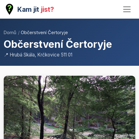
Kam jit
jist?
Domů
/
Občerstvení Čertoryje
Občerstvení Čertoryje
📍 Hrubá Skála, Krčkovice 511 01